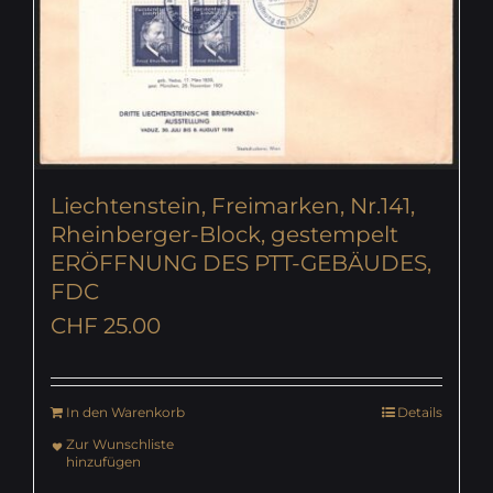
Liechtenstein, Freimarken, Nr.141,
Rheinberger-Block, gestempelt
ERÖFFNUNG DES PTT-GEBÄUDES,
FDC
CHF
25.00
In den Warenkorb
Details
Zur Wunschliste
hinzufügen