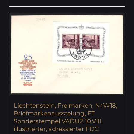
Liechtenstein, Freimarken, Nr.W18,
Briefmarkenausstelung, ET
Sonderstempel VADUZ 10.VIII,
illustrierter, adressierter FDC