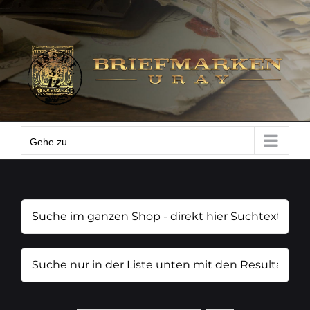
Zum
Gehe zu ...
Inhalt
springen
Gehe zu ...
Suche
im
ganzen
Suche
Shop
nur
-
in