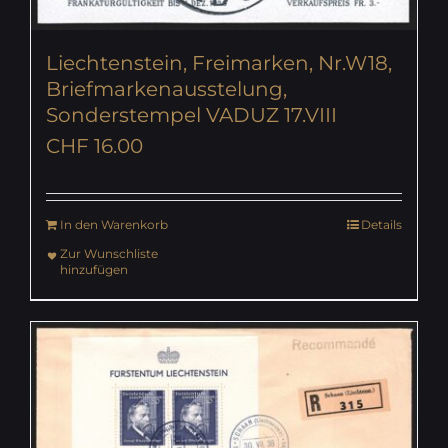
Liechtenstein, Freimarken, Nr.W18,
Briefmarkenausstelung,
Sonderstempel VADUZ 17.VIII
CHF
16.00
In den Warenkorb
Details
Zur Wunschliste
hinzufügen