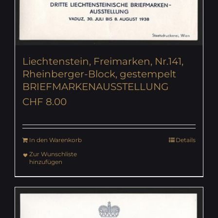
Liechtenstein, Freimarken, Nr.141,
Rheinberger-Block, gestempelt
BRIEFMARKENAUSSTELLUNG
CHF
8.00
In den Warenkorb
Details
Zur Wunschliste
hinzufügen