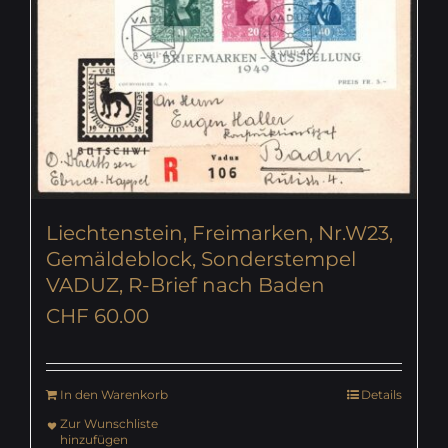
Liechtenstein, Freimarken, Nr.W23,
Gemäldeblock, Sonderstempel
VADUZ, R-Brief nach Baden
CHF
60.00
In den Warenkorb
Details
Zur Wunschliste
hinzufügen