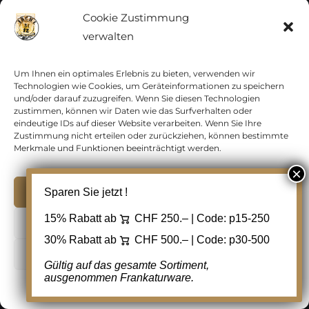
Cookie Zustimmung
verwalten
Um Ihnen ein optimales Erlebnis zu bieten, verwenden wir
Liechtenstein, Freimarken,
Technologien wie Cookies, um Geräteinformationen zu speichern
und/oder darauf zuzugreifen. Wenn Sie diesen Technologien
Postmuseum, Nr.W14, R-FDC,
zustimmen, können wir Daten wie das Surfverhalten oder
gestempelt VADUZ
eindeutige IDs auf dieser Website verarbeiten. Wenn Sie Ihre
BRIEFMARKENAUSSTELLUNG,
Zustimmung nicht erteilen oder zurückziehen, können bestimmte
Merkmale und Funktionen beeinträchtigt werden.
übliche leichte Aufklebefalte
CHF
120.00
Akzeptieren
Sparen Sie jetzt !
15% Rabatt ab
CHF 250.– | Code:
p15-250
Ablehnen
In den Warenkorb
Details
30% Rabatt ab
CHF 500.– | Code:
p30-500
Zur Wunschliste
Cookie Einstellungen
hinzufügen
Gültig auf das gesamte Sortiment,
ausgenommen Frankaturware.
Cookie-Richtlinie
Datenschutz
Kontakt