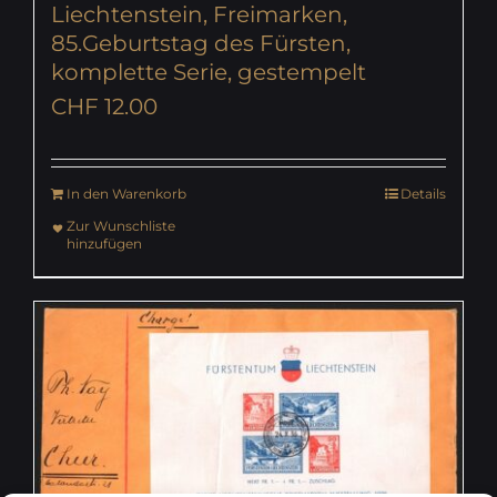
Liechtenstein, Freimarken,
85.Geburtstag des Fürsten,
komplette Serie, gestempelt
CHF
12.00
In den Warenkorb
Details
Zur Wunschliste
hinzufügen