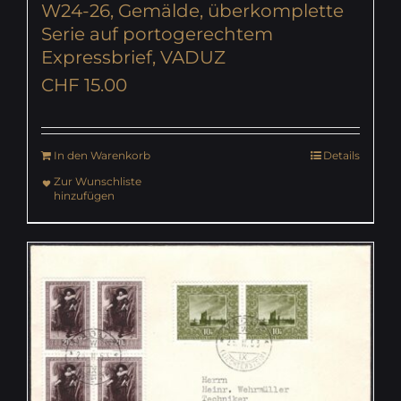
W24-26, Gemälde, überkomplette
Serie auf portogerechtem
Expressbrief, VADUZ
CHF
15.00
In den Warenkorb
Details
Zur Wunschliste
hinzufügen