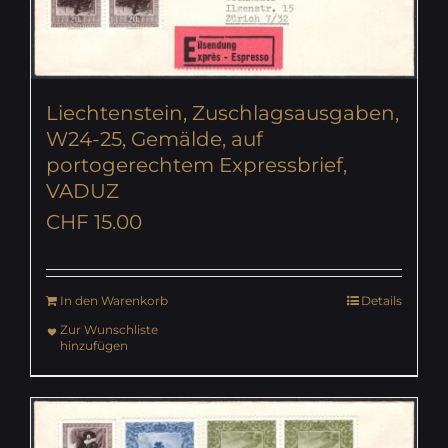
Liechtenstein, Zuschlagsausgaben,
W24-25, Gemälde, auf
portogerechtem Expressbrief,
VADUZ
CHF
15.00
In den Warenkorb
Details
Zur Wunschliste
hinzufügen