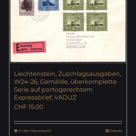
Liechtenstein, Zuschlagsausgaben,
W24-26, Gemälde, überkomplette
Serie auf portogerechtem
Expressbrief, VADUZ
CHF
15.00
In den Warenkorb
Details