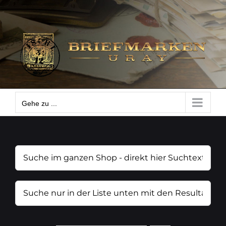
Zum
Gehe zu ...
Inhalt
springen
Gehe zu ...
Suche
im
ganzen
Suche
Shop
nur
-
in