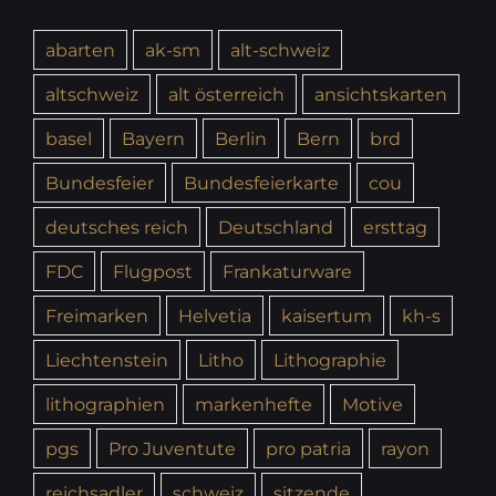
abarten
ak-sm
alt-schweiz
altschweiz
alt österreich
ansichtskarten
basel
Bayern
Berlin
Bern
brd
Bundesfeier
Bundesfeierkarte
cou
deutsches reich
Deutschland
ersttag
FDC
Flugpost
Frankaturware
Freimarken
Helvetia
kaisertum
kh-s
Liechtenstein
Litho
Lithographie
lithographien
markenhefte
Motive
pgs
Pro Juventute
pro patria
rayon
reichsadler
schweiz
sitzende