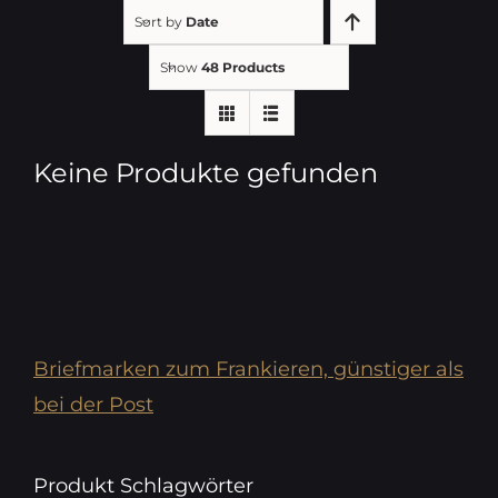
direkt
der
Sort by
Date
hier
Liste
Show
48 Products
Suchtext
unten
oder
mit
Nr
den
Keine Produkte gefunden
eingeben
Resultaten
-
direkt
hier
schreiben
Briefmarken zum Frankieren, günstiger als
bei der Post
Produkt Schlagwörter