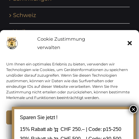
Schweiz
Vatikan
Cookie Zustimmung
verwalten
Vereinte Nationen
Vorphilatelie
Um Ihnen ein optimales Erlebnis zu bieten, verwenden wir
Technologien wie Cookies, um Geräteinformationen zu speichern
und/oder darauf zuzugreifen. Wenn Sie diesen Technologien
Zensurbelege Österreich
zustimmen, können wir Daten wie das Surfverhalten oder
eindeutige IDs auf dieser Website verarbeiten. Wenn Sie Ihre
Zustimmung nicht erteilen oder zurückziehen, können bestimmte
Zensurbelege Schweiz
Merkmale und Funktionen beeinträchtigt werden.
Akzeptieren
Sparen Sie jetzt !
Copyright 2012 - 2024 URAY GmbH | All Rights
15% Rabatt ab
CHF 250.– | Code:
p15-250
Ablehnen
Reserved |
PCI Data Security Standards |
30% Rabatt ab
CHF 500.– | Code:
p30-500