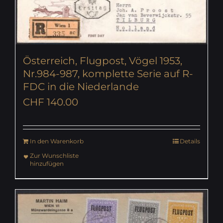
Österreich, Flugpost, Vögel 1953,
Nr.984-987, komplette Serie auf R-
FDC in die Niederlande
CHF
140.00
In den Warenkorb
Details
Zur Wunschliste
hinzufügen