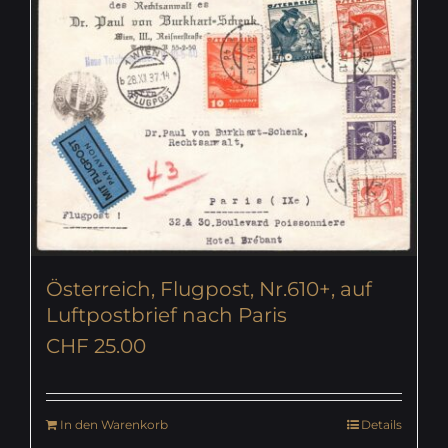
Österreich, Flugpost, Nr.610+, auf
Luftpostbrief nach Paris
CHF
25.00
In den Warenkorb
Details