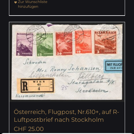
Zur Wunschliste
hinzufügen
Österreich, Flugpost, Nr.610+, auf R-
Luftpostbrief nach Stockholm
CHF
25.00