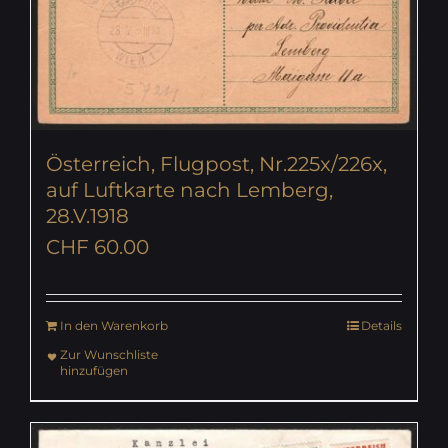
Österreich, Flugpost, Nr.225x/226x,
auf Luftkarte nach Lemberg,
28.V.1918
CHF
60.00
In den Warenkorb
Details
Zur Wunschliste
hinzufügen