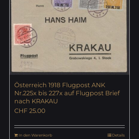
Österreich 1918 Flugpost ANK
Nr.225x bis 227x auf Flugpost Brief
nach KRAKAU
CHF
25.00
In den Warenkorb
Details