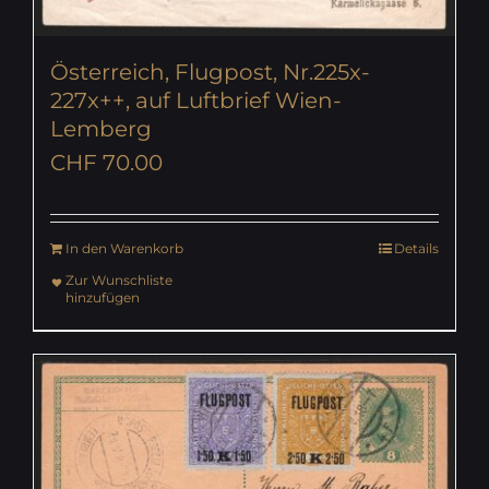
Österreich, Flugpost, Nr.225x-
227x++, auf Luftbrief Wien-
Lemberg
CHF
70.00
In den Warenkorb
Details
Zur Wunschliste
hinzufügen