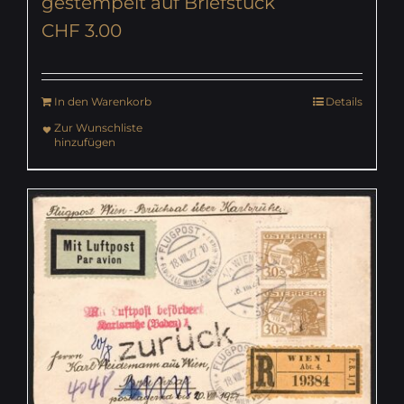
gestempelt auf Briefstück
CHF
3.00
In den Warenkorb
Details
Zur Wunschliste
hinzufügen