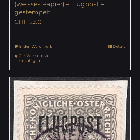
(weisses Papier) – Flugpost –
gestempelt
CHF
2.50
In den Warenkorb
Details
Zur Wunschliste
hinzufügen