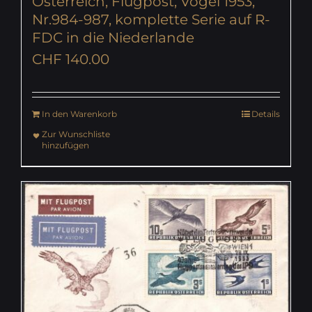
Österreich, Flugpost, Vögel 1953,
Nr.984-987, komplette Serie auf R-
FDC in die Niederlande
CHF
140.00
In den Warenkorb
Details
Zur Wunschliste
hinzufügen