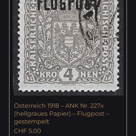
Österreich 1918 – ANK Nr. 227x
(hellgraues Papier) – Flugpost –
gestempelt
CHF
5.00