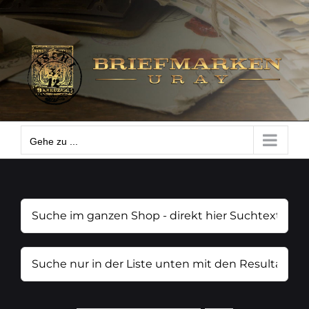
Zum
Gehe zu ...
Inhalt
springen
Gehe zu ...
Suche
im
ganzen
Suche
Shop
nur
-
in