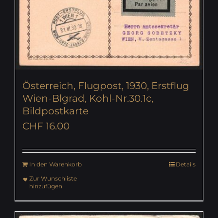
Österreich, Flugpost, 1930, Erstflug
Wien-Blgrad, Kohl-Nr.30.1c,
Bildpostkarte
CHF
16.00
In den Warenkorb
Details
Zur Wunschliste
hinzufügen