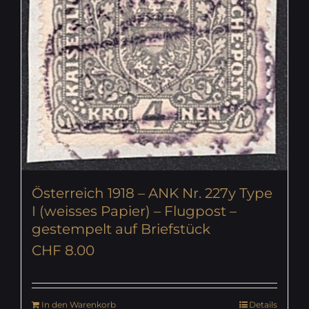
Österreich 1918 – ANK Nr. 227y Type
I (weisses Papier) – Flugpost –
gestempelt auf Briefstück
CHF
8.00
In den Warenkorb
Details