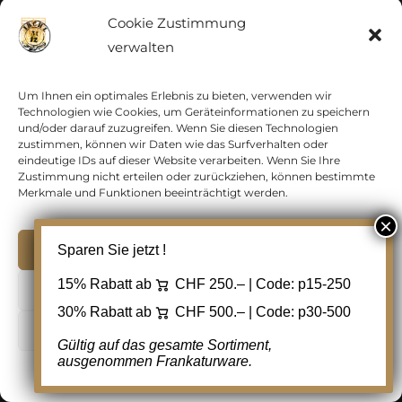
Cookie Zustimmung
verwalten
In den Warenkorb
Details
Zur Wunschliste
Um Ihnen ein optimales Erlebnis zu bieten, verwenden wir
hinzufügen
Technologien wie Cookies, um Geräteinformationen zu speichern
und/oder darauf zuzugreifen. Wenn Sie diesen Technologien
zustimmen, können wir Daten wie das Surfverhalten oder
eindeutige IDs auf dieser Website verarbeiten. Wenn Sie Ihre
Zustimmung nicht erteilen oder zurückziehen, können bestimmte
Merkmale und Funktionen beeinträchtigt werden.
Akzeptieren
Sparen Sie jetzt !
15% Rabatt ab
CHF 250.– | Code:
p15-250
Ablehnen
30% Rabatt ab
CHF 500.– | Code:
p30-500
Cookie Einstellungen
Gültig auf das gesamte Sortiment,
ausgenommen Frankaturware.
Cookie-Richtlinie
Datenschutz
Kontakt