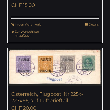
CHF
15.00
In den Warenkorb
Details
Zur Wunschliste
hinzufügen
Österreich, Flugpost, Nr.225x-
227x++, auf Luftbriefteil
CHF
20.00