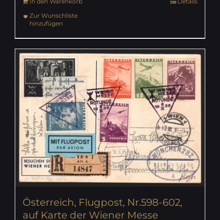
In den Warenkorb
Details
Zur Wunschliste
hinzufügen
Österreich, Flugpost, Nr.598-602,
auf Karte der Wiener Messe