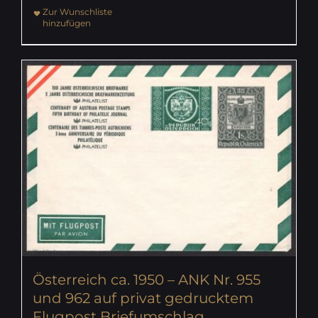
Zur Wunschliste
hinzufügen
Österreich ca. 1950 – ANK Nr. 955
und 962 auf privat gedrucktem
Flugpost Briefumschlag