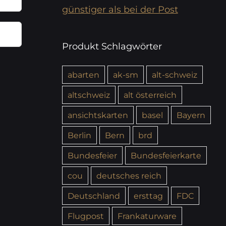
günstiger als bei der Post
Produkt Schlagwörter
abarten
ak-sm
alt-schweiz
altschweiz
alt österreich
ansichtskarten
basel
Bayern
Berlin
Bern
brd
Bundesfeier
Bundesfeierkarte
cou
deutsches reich
Deutschland
ersttag
FDC
Flugpost
Frankaturware