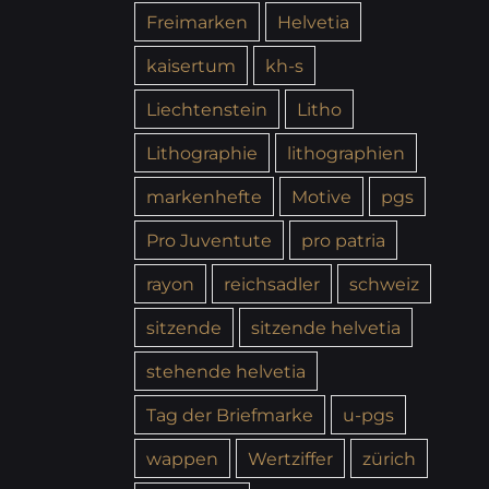
Freimarken
Helvetia
kaisertum
kh-s
Liechtenstein
Litho
Lithographie
lithographien
markenhefte
Motive
pgs
Pro Juventute
pro patria
rayon
reichsadler
schweiz
sitzende
sitzende helvetia
stehende helvetia
Tag der Briefmarke
u-pgs
wappen
Wertziffer
zürich