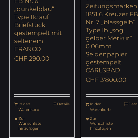
FB Nr. 6
Zeitungsmarken
„dunkelblau“
1851 6 Kreuzer F
Type IIc auf
Nr. 7 „blassgelb“
Briefstück
Type Ib „sog.
gestempelt mit
gelber Merkur“
seltenem
0.06mm
FRANCO
Seidenpapier
CHF
290.00
gestempelt
CARLSBAD
CHF
3'800.00
In den
Details
In den
Detai
Warenkorb
Warenkorb
Zur
Zur
Wunschliste
Wunschliste
hinzufügen
hinzufügen