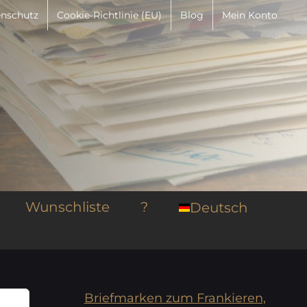
nschutz
Cookie-Richtlinie (EU)
Blog
Mein Konto
Wunschliste
?
Deutsch
Briefmarken zum Frankieren,