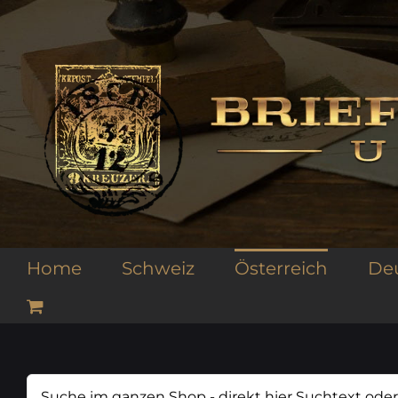
Zum
Inhalt
springen
Home
Schweiz
Österreich
De
Suche