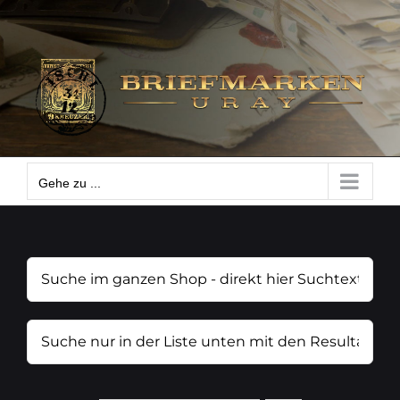
Zum
Gehe zu ...
Inhalt
springen
Gehe zu ...
Suche
im
ganzen
Suche
Shop
nur
-
in