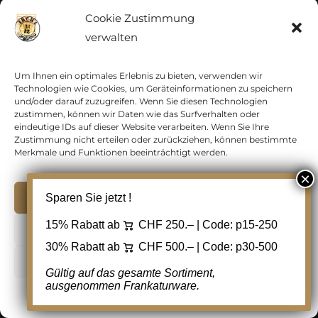
In den Warenkorb
Details
Cookie Zustimmung
verwalten
Zur Wunschliste
hinzufügen
Um Ihnen ein optimales Erlebnis zu bieten, verwenden wir
Technologien wie Cookies, um Geräteinformationen zu speichern
und/oder darauf zuzugreifen. Wenn Sie diesen Technologien
zustimmen, können wir Daten wie das Surfverhalten oder
eindeutige IDs auf dieser Website verarbeiten. Wenn Sie Ihre
Zustimmung nicht erteilen oder zurückziehen, können bestimmte
Merkmale und Funktionen beeinträchtigt werden.
Akzeptieren
Sparen Sie jetzt !
15% Rabatt ab
CHF 250.– | Code:
p15-250
Ablehnen
30% Rabatt ab
CHF 500.– | Code:
p30-500
Cookie Einstellungen
Gültig auf das gesamte Sortiment,
ausgenommen Frankaturware.
Cookie-Richtlinie
Datenschutz
Kontakt