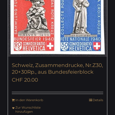
Schweiz, Zusammendrucke, Nr.Z30,
20+30Rp., aus Bundesfeierblock
CHF
20.00
In den Warenkorb
Details
Zur Wunschliste
hinzufügen