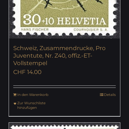
Schweiz, Zusammendrucke, Pro
Juventute, Nr. Z40, offiz.-ET-
Vollstempel
CHF
14.00
In den Warenkorb
Details
Zur Wunschliste
hinzufügen