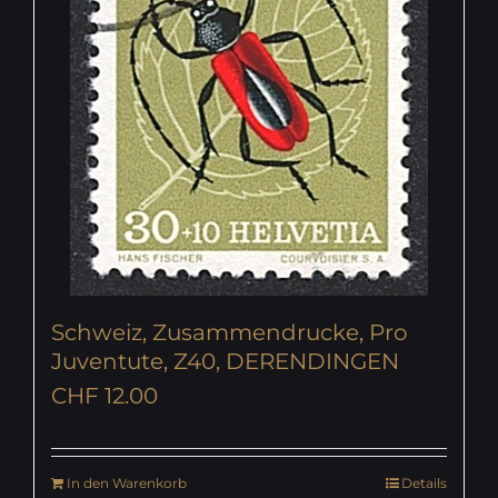
Schweiz, Zusammendrucke, Pro
Juventute, Z40, DERENDINGEN
CHF
12.00
In den Warenkorb
Details