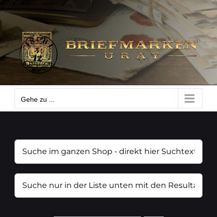
Zum
Gehe zu ...
Inhalt
springen
Gehe zu ...
Suche
im
ganzen
Suche
Shop
nur
-
in