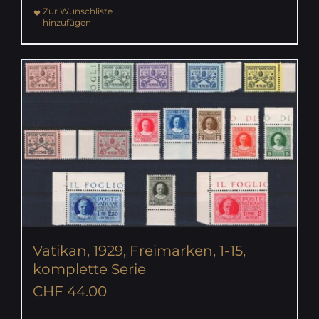
Zur Wunschliste
hinzufügen
Vatikan, 1929, Freimarken, 1-15,
komplette Serie
CHF
44.00