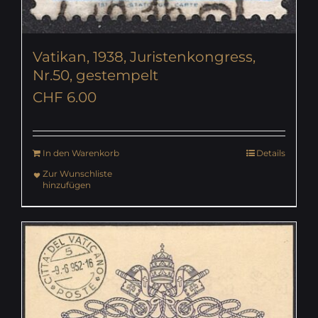
Vatikan, 1938, Juristenkongress,
Nr.50, gestempelt
CHF
6.00
In den Warenkorb
Details
Zur Wunschliste
hinzufügen