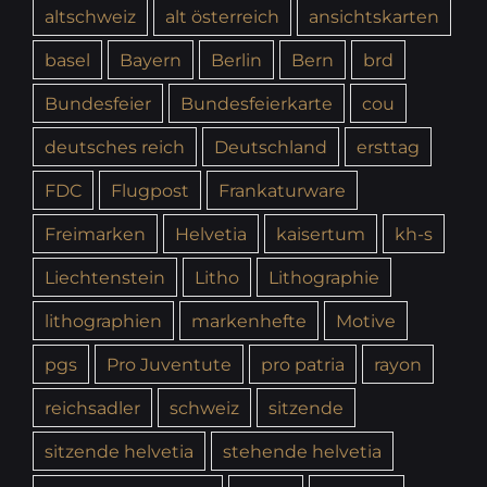
altschweiz
alt österreich
ansichtskarten
basel
Bayern
Berlin
Bern
brd
Bundesfeier
Bundesfeierkarte
cou
deutsches reich
Deutschland
ersttag
FDC
Flugpost
Frankaturware
Freimarken
Helvetia
kaisertum
kh-s
Liechtenstein
Litho
Lithographie
lithographien
markenhefte
Motive
pgs
Pro Juventute
pro patria
rayon
reichsadler
schweiz
sitzende
sitzende helvetia
stehende helvetia