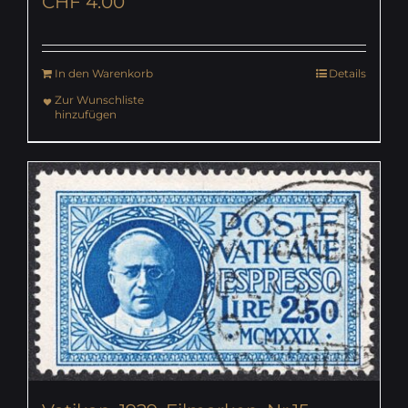
CHF
4.00
In den Warenkorb
Details
Zur Wunschliste
hinzufügen