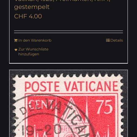
gestempelt
CHF
4.00
In den Warenkorb
Details
Zur Wunschliste
hinzufügen