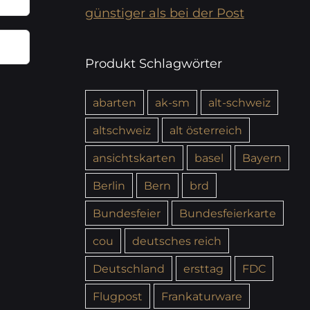
günstiger als bei der Post
Produkt Schlagwörter
abarten
ak-sm
alt-schweiz
altschweiz
alt österreich
ansichtskarten
basel
Bayern
Berlin
Bern
brd
Bundesfeier
Bundesfeierkarte
cou
deutsches reich
Deutschland
ersttag
FDC
Flugpost
Frankaturware