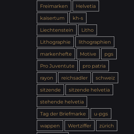
Freimarken
Helvetia
kaisertum
kh-s
Liechtenstein
Litho
Lithographie
lithographien
markenhefte
Motive
pgs
Pro Juventute
pro patria
rayon
reichsadler
schweiz
sitzende
sitzende helvetia
stehende helvetia
Tag der Briefmarke
u-pgs
wappen
Wertziffer
zürich