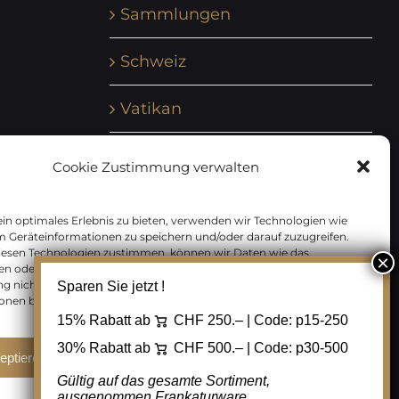
Sammlungen
Schweiz
Vatikan
Vereinte Nationen
Cookie Zustimmung verwalten
Vorphilatelie
in optimales Erlebnis zu bieten, verwenden wir Technologien wie
m Geräteinformationen zu speichern und/oder darauf zuzugreifen.
Zensurbelege Österreich
iesen Technologien zustimmen, können wir Daten wie das
en oder eindeutige IDs auf dieser Website verarbeiten. Wenn Sie Ihre
 nicht erteilen oder zurückziehen, können bestimmte Merkmale
Sparen Sie jetzt !
Zensurbelege Schweiz
onen beeinträchtigt werden.
15% Rabatt ab
CHF 250.– | Code:
p15-250
30% Rabatt ab
CHF 500.– | Code:
p30-500
eptieren
Ablehnen
Cookie Einstellungen
Gültig auf das gesamte Sortiment,
ausgenommen Frankaturware.