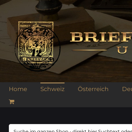
Zum
Inhalt
springen
Home
Schweiz
Österreich
De
Suche