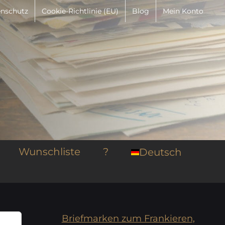
nschutz
Cookie-Richtlinie (EU)
Blog
Mein Konto
Wunschliste
?
Deutsch
Briefmarken zum Frankieren,