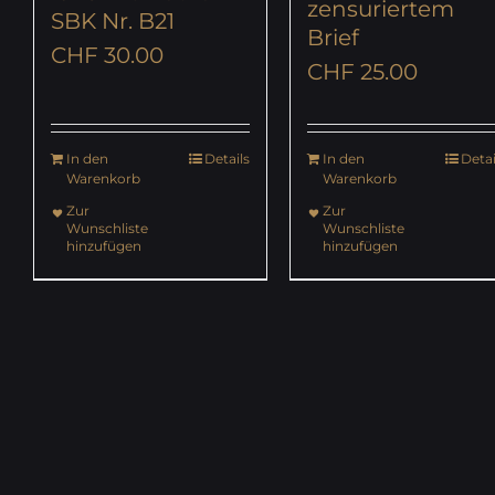
zensuriertem
SBK Nr. B21
Brief
CHF
30.00
CHF
25.00
In den
Details
In den
Detai
Warenkorb
Warenkorb
Zur
Zur
Wunschliste
Wunschliste
hinzufügen
hinzufügen