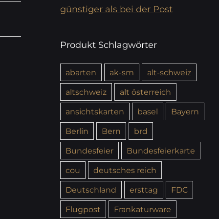
günstiger als bei der Post
Produkt Schlagwörter
abarten
ak-sm
alt-schweiz
altschweiz
alt österreich
ansichtskarten
basel
Bayern
Berlin
Bern
brd
Bundesfeier
Bundesfeierkarte
cou
deutsches reich
Deutschland
ersttag
FDC
Flugpost
Frankaturware