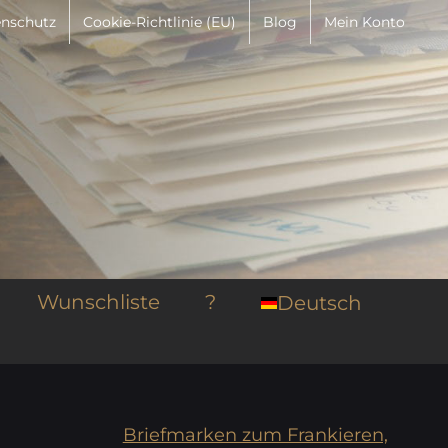
nschutz
Cookie-Richtlinie (EU)
Blog
Mein Konto
Wunschliste
?
Deutsch
Briefmarken zum Frankieren,