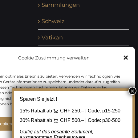
Sammlungen
Schweiz
Vatikan
Vereinte Nationen
Cookie Zustimmung verwalten
Vorphilatelie
in optimales Erlebnis zu bieten, verwenden wir Technologien wie
m Geräteinformationen zu speichern und/oder darauf zuzugreifen.
Zensurbelege Österreich
iesen Technologien zustimmen, können wir Daten wie das
en oder eindeutige IDs auf dieser Website verarbeiten. Wenn Sie Ihre
 nicht erteilen oder zurückziehen, können bestimmte Merkmale
Sparen Sie jetzt !
Zensurbelege Schweiz
onen beeinträchtigt werden.
15% Rabatt ab
CHF 250.– | Code:
p15-250
30% Rabatt ab
CHF 500.– | Code:
p30-500
eptieren
Ablehnen
Cookie Einstellungen
Gültig auf das gesamte Sortiment,
ausgenommen Frankaturware.