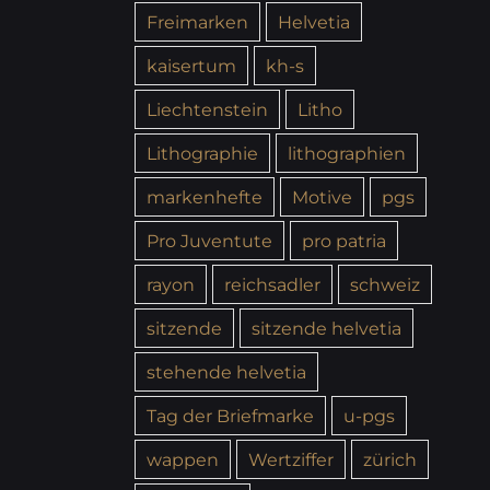
Freimarken
Helvetia
kaisertum
kh-s
Liechtenstein
Litho
Lithographie
lithographien
markenhefte
Motive
pgs
Pro Juventute
pro patria
rayon
reichsadler
schweiz
sitzende
sitzende helvetia
stehende helvetia
Tag der Briefmarke
u-pgs
wappen
Wertziffer
zürich