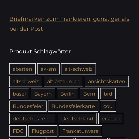
Briefmarken zum Frankieren, günstiger als
bei der Post
Produkt Schlagwörter
abarten
ak-sm
alt-schweiz
altschweiz
alt österreich
ansichtskarten
basel
Bayern
Berlin
Bern
brd
Bundesfeier
Bundesfeierkarte
cou
deutsches reich
Deutschland
ersttag
FDC
Flugpost
Frankaturware