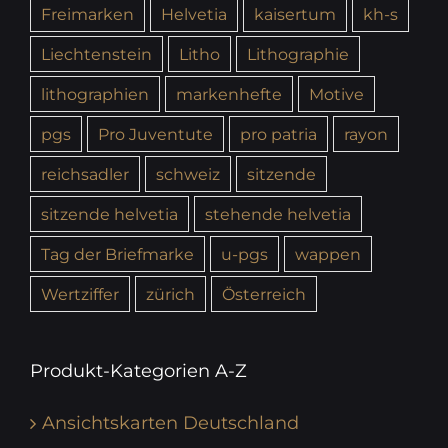
Freimarken
Helvetia
kaisertum
kh-s
Liechtenstein
Litho
Lithographie
lithographien
markenhefte
Motive
pgs
Pro Juventute
pro patria
rayon
reichsadler
schweiz
sitzende
sitzende helvetia
stehende helvetia
Tag der Briefmarke
u-pgs
wappen
Wertziffer
zürich
Österreich
Produkt-Kategorien A-Z
Ansichtskarten Deutschland