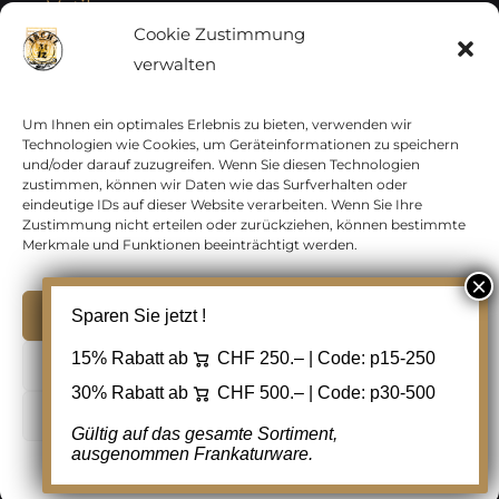
Vatikan
Cookie Zustimmung
verwalten
Vereinte Nationen
Vorphilatelie
Um Ihnen ein optimales Erlebnis zu bieten, verwenden wir
Technologien wie Cookies, um Geräteinformationen zu speichern
und/oder darauf zuzugreifen. Wenn Sie diesen Technologien
Zensurbelege Österreich
zustimmen, können wir Daten wie das Surfverhalten oder
eindeutige IDs auf dieser Website verarbeiten. Wenn Sie Ihre
Zustimmung nicht erteilen oder zurückziehen, können bestimmte
Zensurbelege Schweiz
Merkmale und Funktionen beeinträchtigt werden.
Akzeptieren
Sparen Sie jetzt !
Copyright 2012 - 2024 URAY GmbH | All Rights
15% Rabatt ab
CHF 250.– | Code:
p15-250
Ablehnen
Reserved |
PCI Data Security Standards |
30% Rabatt ab
CHF 500.– | Code:
p30-500
AGB
|
Datenschutz
|
Kontakt
Cookie Einstellungen
Gültig auf das gesamte Sortiment,
ausgenommen Frankaturware.
Facebook
Cookie-Richtlinie
Datenschutz
Kontakt