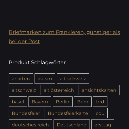
Briefmarken zum Frankieren, günstiger als
bei der Post
Produkt Schlagwörter
abarten
ak-sm
alt-schweiz
altschweiz
alt österreich
ansichtskarten
basel
Bayern
Berlin
Bern
brd
Bundesfeier
Bundesfeierkarte
cou
deutsches reich
Deutschland
ersttag