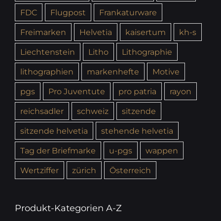
FDC
Flugpost
Frankaturware
Freimarken
Helvetia
kaisertum
kh-s
Liechtenstein
Litho
Lithographie
lithographien
markenhefte
Motive
pgs
Pro Juventute
pro patria
rayon
reichsadler
schweiz
sitzende
sitzende helvetia
stehende helvetia
Tag der Briefmarke
u-pgs
wappen
Wertziffer
zürich
Österreich
Produkt-Kategorien A-Z