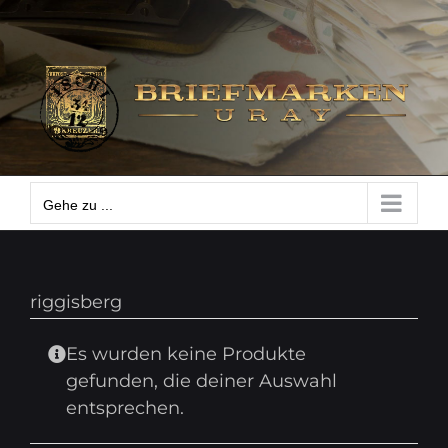
Zum
Gehe zu ...
Inhalt
springen
Gehe zu ...
riggisberg
Es wurden keine Produkte
gefunden, die deiner Auswahl
entsprechen.