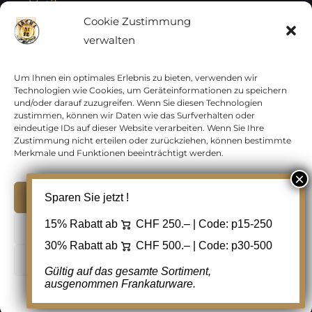
Vatikan
Cookie Zustimmung
verwalten
Vereinte Nationen
Vorphilatelie
Um Ihnen ein optimales Erlebnis zu bieten, verwenden wir
Technologien wie Cookies, um Geräteinformationen zu speichern
und/oder darauf zuzugreifen. Wenn Sie diesen Technologien
Zensurbelege Österreich
zustimmen, können wir Daten wie das Surfverhalten oder
eindeutige IDs auf dieser Website verarbeiten. Wenn Sie Ihre
Zustimmung nicht erteilen oder zurückziehen, können bestimmte
Zensurbelege Schweiz
Merkmale und Funktionen beeinträchtigt werden.
Akzeptieren
Sparen Sie jetzt !
Copyright 2012 - 2024 URAY GmbH | All Rights
15% Rabatt ab
CHF 250.– | Code:
p15-250
Ablehnen
Reserved |
PCI Data Security Standards |
30% Rabatt ab
CHF 500.– | Code:
p30-500
AGB
|
Datenschutz
|
Kontakt
Cookie Einstellungen
Gültig auf das gesamte Sortiment,
ausgenommen Frankaturware.
Facebook
Cookie-Richtlinie
Datenschutz
Kontakt