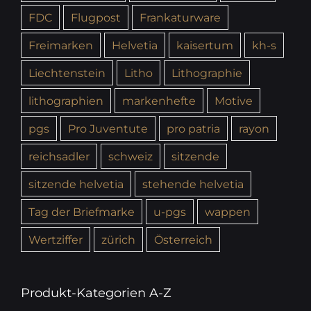
FDC
Flugpost
Frankaturware
Freimarken
Helvetia
kaisertum
kh-s
Liechtenstein
Litho
Lithographie
lithographien
markenhefte
Motive
pgs
Pro Juventute
pro patria
rayon
reichsadler
schweiz
sitzende
sitzende helvetia
stehende helvetia
Tag der Briefmarke
u-pgs
wappen
Wertziffer
zürich
Österreich
Produkt-Kategorien A-Z