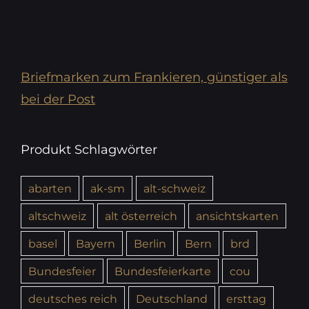
Briefmarken zum Frankieren, günstiger als
bei der Post
Produkt Schlagwörter
abarten
ak-sm
alt-schweiz
altschweiz
alt österreich
ansichtskarten
basel
Bayern
Berlin
Bern
brd
Bundesfeier
Bundesfeierkarte
cou
deutsches reich
Deutschland
ersttag