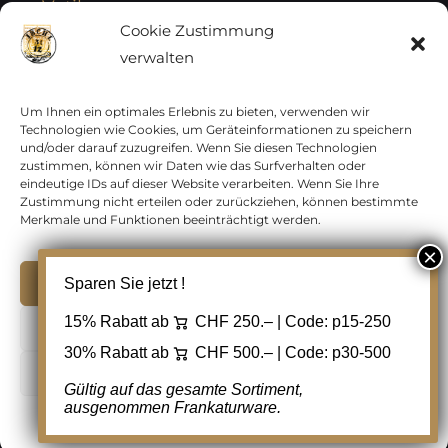
Vatikan
Cookie Zustimmung
verwalten
Vereinte Nationen
Vorphilatelie
Um Ihnen ein optimales Erlebnis zu bieten, verwenden wir
Technologien wie Cookies, um Geräteinformationen zu speichern
und/oder darauf zuzugreifen. Wenn Sie diesen Technologien
Zensurbelege Österreich
zustimmen, können wir Daten wie das Surfverhalten oder
eindeutige IDs auf dieser Website verarbeiten. Wenn Sie Ihre
Zustimmung nicht erteilen oder zurückziehen, können bestimmte
Zensurbelege Schweiz
Merkmale und Funktionen beeinträchtigt werden.
Akzeptieren
Sparen Sie jetzt !
Copyright 2012 - 2024 URAY GmbH | All Rights
15% Rabatt ab
CHF 250.– | Code:
p15-250
Ablehnen
Reserved |
PCI Data Security Standards |
30% Rabatt ab
CHF 500.– | Code:
p30-500
AGB
|
Datenschutz
|
Kontakt
Cookie Einstellungen
Gültig auf das gesamte Sortiment,
ausgenommen Frankaturware.
Facebook
Cookie-Richtlinie
Datenschutz
Kontakt