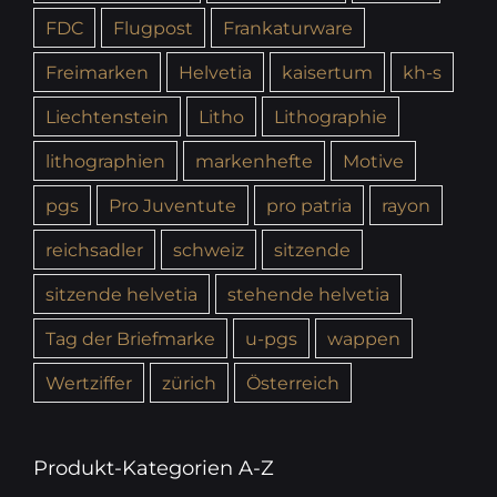
FDC
Flugpost
Frankaturware
Freimarken
Helvetia
kaisertum
kh-s
Liechtenstein
Litho
Lithographie
lithographien
markenhefte
Motive
pgs
Pro Juventute
pro patria
rayon
reichsadler
schweiz
sitzende
sitzende helvetia
stehende helvetia
Tag der Briefmarke
u-pgs
wappen
Wertziffer
zürich
Österreich
Produkt-Kategorien A-Z