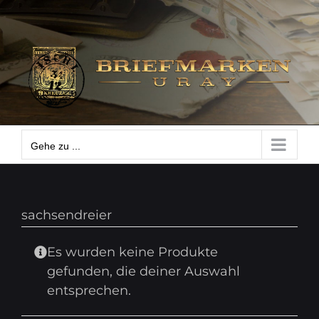
Zum
Gehe zu ...
Inhalt
springen
Gehe zu ...
sachsendreier
Es wurden keine Produkte
gefunden, die deiner Auswahl
entsprechen.