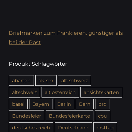
Briefmarken zum Frankieren, günstiger als
bei der Post
Produkt Schlagwörter
abarten
ak-sm
alt-schweiz
altschweiz
alt österreich
ansichtskarten
basel
Bayern
Berlin
Bern
brd
Bundesfeier
Bundesfeierkarte
cou
deutsches reich
Deutschland
ersttag