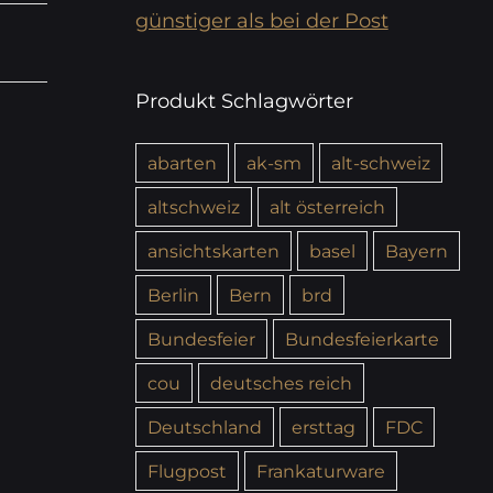
günstiger als bei der Post
Produkt Schlagwörter
abarten
ak-sm
alt-schweiz
altschweiz
alt österreich
ansichtskarten
basel
Bayern
Berlin
Bern
brd
Bundesfeier
Bundesfeierkarte
cou
deutsches reich
Deutschland
ersttag
FDC
Flugpost
Frankaturware