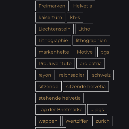
Freimarken
Helvetia
kaisertum
kh-s
Liechtenstein
Litho
Lithographie
lithographien
markenhefte
Motive
pgs
Pro Juventute
pro patria
rayon
reichsadler
schweiz
sitzende
sitzende helvetia
stehende helvetia
Tag der Briefmarke
u-pgs
wappen
Wertziffer
zürich