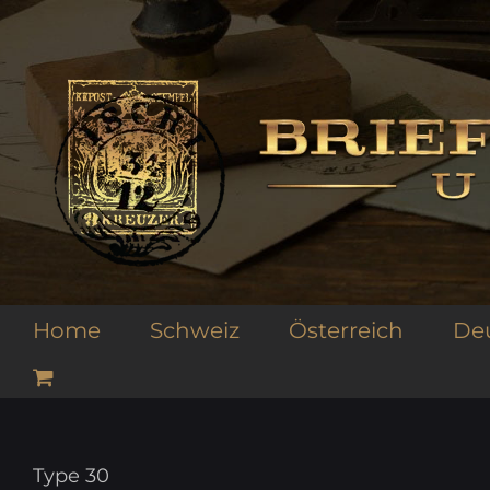
Zum
Inhalt
springen
Home
Schweiz
Österreich
De
Type 30