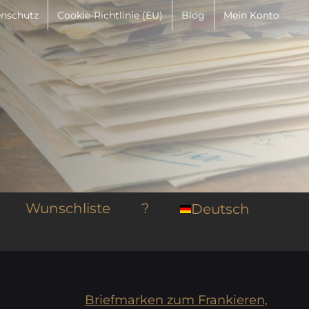
nschutz
Cookie-Richtlinie (EU)
Blog
Mein Konto
Wunschliste
?
Deutsch
Briefmarken zum Frankieren,