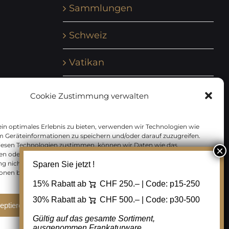
Sammlungen
Schweiz
Vatikan
Vereinte Nationen
Cookie Zustimmung verwalten
Vorphilatelie
in optimales Erlebnis zu bieten, verwenden wir Technologien wie
m Geräteinformationen zu speichern und/oder darauf zuzugreifen.
Zensurbelege Österreich
iesen Technologien zustimmen, können wir Daten wie das
en oder eindeutige IDs auf dieser Website verarbeiten. Wenn Sie Ihre
 nicht erteilen oder zurückziehen, können bestimmte Merkmale
Sparen Sie jetzt !
Zensurbelege Schweiz
onen beeinträchtigt werden.
15% Rabatt ab
CHF 250.– | Code:
p15-250
30% Rabatt ab
CHF 500.– | Code:
p30-500
eptieren
Ablehnen
Cookie Einstellungen
Gültig auf das gesamte Sortiment,
ausgenommen Frankaturware.