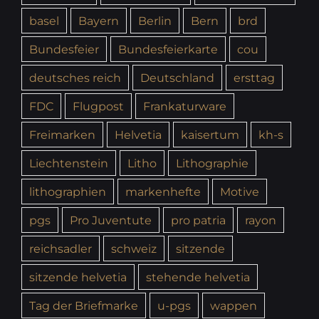
basel
Bayern
Berlin
Bern
brd
Bundesfeier
Bundesfeierkarte
cou
deutsches reich
Deutschland
ersttag
FDC
Flugpost
Frankaturware
Freimarken
Helvetia
kaisertum
kh-s
Liechtenstein
Litho
Lithographie
lithographien
markenhefte
Motive
pgs
Pro Juventute
pro patria
rayon
reichsadler
schweiz
sitzende
sitzende helvetia
stehende helvetia
Tag der Briefmarke
u-pgs
wappen