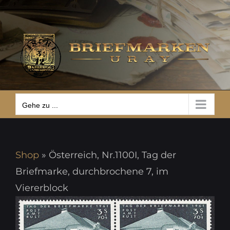
Zum
Gehe zu ...
Inhalt
springen
Gehe zu ...
Shop
»
Österreich, Nr.1100I, Tag der
Briefmarke, durchbrochene 7, im
Viererblock