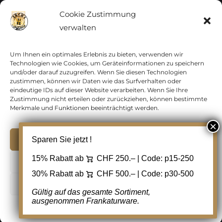
Vatikan
Cookie Zustimmung
verwalten
Vereinte Nationen
Vorphilatelie
Um Ihnen ein optimales Erlebnis zu bieten, verwenden wir
Technologien wie Cookies, um Geräteinformationen zu speichern
und/oder darauf zuzugreifen. Wenn Sie diesen Technologien
Zensurbelege Österreich
zustimmen, können wir Daten wie das Surfverhalten oder
eindeutige IDs auf dieser Website verarbeiten. Wenn Sie Ihre
Zustimmung nicht erteilen oder zurückziehen, können bestimmte
Zensurbelege Schweiz
Merkmale und Funktionen beeinträchtigt werden.
Akzeptieren
Sparen Sie jetzt !
Copyright 2012 - 2024 URAY GmbH | All Rights
15% Rabatt ab
CHF 250.– | Code:
p15-250
Ablehnen
Reserved |
PCI Data Security Standards |
30% Rabatt ab
CHF 500.– | Code:
p30-500
Cookie Einstellungen
AGB
|
Datenschutz
|
Kontakt
Gültig auf das gesamte Sortiment,
ausgenommen Frankaturware.
Facebook
Cookie-Richtlinie
Datenschutz
Kontakt