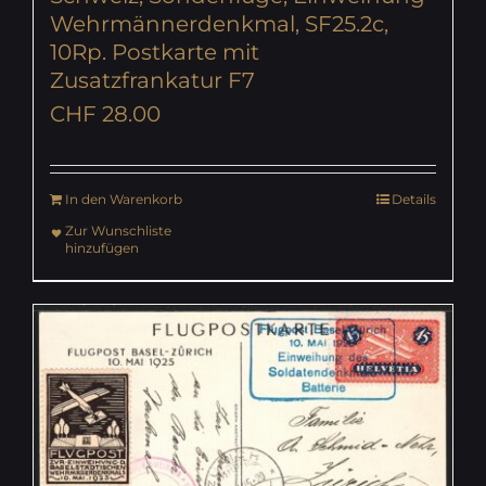
Wehrmännerdenkmal, SF25.2c,
10Rp. Postkarte mit
Zusatzfrankatur F7
CHF
28.00
In den Warenkorb
Details
Zur Wunschliste
hinzufügen