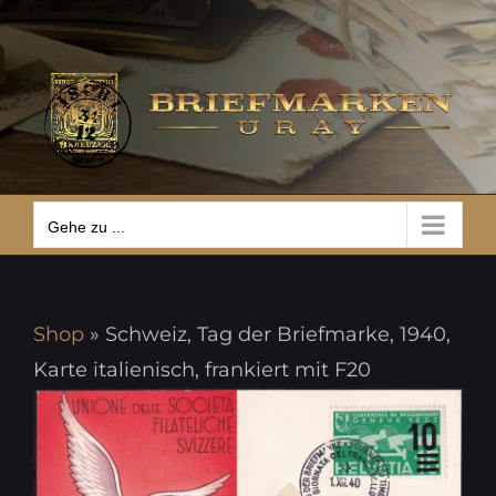
Zum
Gehe zu ...
Inhalt
springen
Gehe zu ...
Shop
»
Schweiz, Tag der Briefmarke, 1940,
Karte italienisch, frankiert mit F20