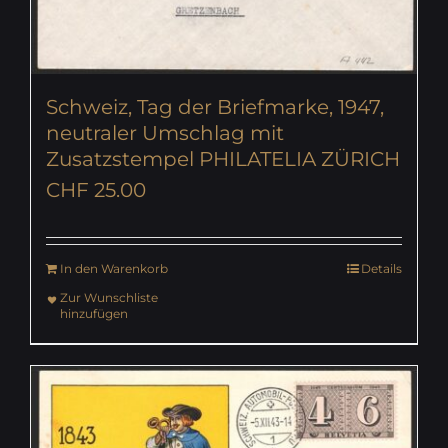
Schweiz, Tag der Briefmarke, 1947,
neutraler Umschlag mit
Zusatzstempel PHILATELIA ZÜRICH
CHF
25.00
In den Warenkorb
Details
Zur Wunschliste
hinzufügen