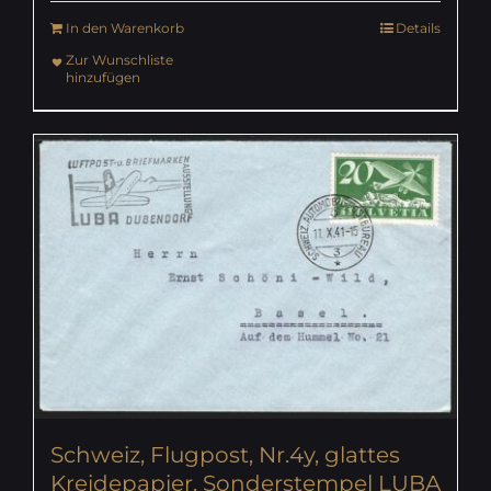
In den Warenkorb
Details
Zur Wunschliste
hinzufügen
Schweiz, Flugpost, Nr.4y, glattes
Kreidepapier, Sonderstempel LUBA