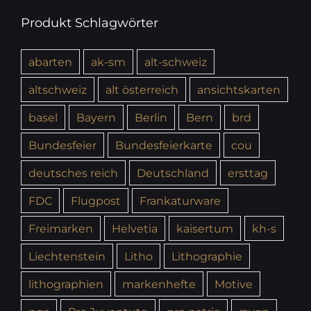
Produkt Schlagwörter
abarten
ak-sm
alt-schweiz
altschweiz
alt österreich
ansichtskarten
basel
Bayern
Berlin
Bern
brd
Bundesfeier
Bundesfeierkarte
cou
deutsches reich
Deutschland
ersttag
FDC
Flugpost
Frankaturware
Freimarken
Helvetia
kaisertum
kh-s
Liechtenstein
Litho
Lithographie
lithographien
markenhefte
Motive