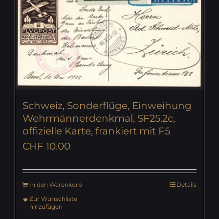
Schweiz, Sonderflüge, Einweihung
Wehrmännerdenkmal, SF25.2c,
offizielle Karte, frankiert mit F5
CHF
10.00
In den Warenkorb
Details
Zur Wunschliste
hinzufügen