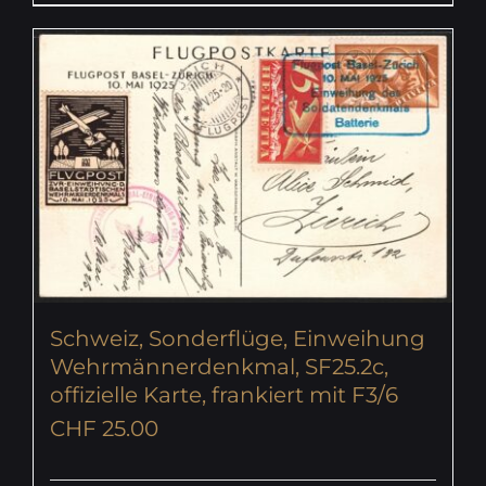
Schweiz, Sonderflüge, Einweihung
Wehrmännerdenkmal, SF25.2c,
offizielle Karte, frankiert mit F3/6
CHF
25.00