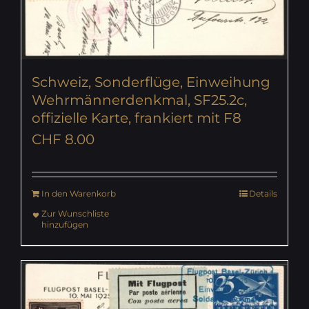
Schweiz, Sonderflüge, Einweihung
Wehrmännerdenkmal, SF25.2c,
offizielle Karte, frankiert mit F8
CHF
8.00
In den Warenkorb
Details
Zur Wunschliste
hinzufügen