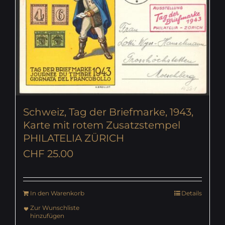
Schweiz, Tag der Briefmarke, 1943,
Karte mit rotem Zusatzstempel
PHILATELIA ZÜRICH
CHF
25.00
In den Warenkorb
Details
Zur Wunschliste
hinzufügen