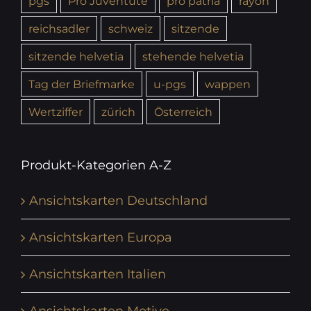
pgs
Pro Juventute
pro patria
rayon
reichsadler
schweiz
sitzende
sitzende helvetia
stehende helvetia
Tag der Briefmarke
u-pgs
wappen
Wertziffer
zürich
Österreich
Produkt-Kategorien A-Z
Ansichtskarten Deutschland
Ansichtskarten Europa
Ansichtskarten Italien