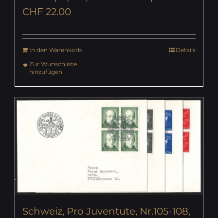
CHF
22.00
In den Warenkorb
Details
Zur Wunschliste
hinzufügen
Schweiz, Pro Juventute, Nr.105-108,