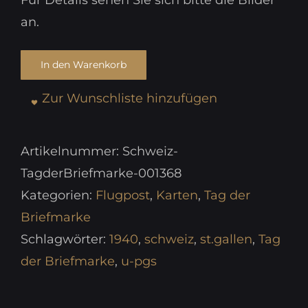
Für Details sehen Sie sich bitte die Bilder
an.
In den Warenkorb
Zur Wunschliste hinzufügen
Artikelnummer:
Schweiz-
TagderBriefmarke-001368
Kategorien:
Flugpost
,
Karten
,
Tag der
Briefmarke
Schlagwörter:
1940
,
schweiz
,
st.gallen
,
Tag
der Briefmarke
,
u-pgs