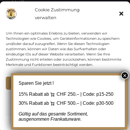
Vatikan
Cookie Zustimmung
verwalten
Vereinte Nationen
Vorphilatelie
Um Ihnen ein optimales Erlebnis zu bieten, verwenden wir
Technologien wie Cookies, um Geräteinformationen zu speichern
und/oder darauf zuzugreifen. Wenn Sie diesen Technologien
Zensurbelege Österreich
zustimmen, können wir Daten wie das Surfverhalten oder
eindeutige IDs auf dieser Website verarbeiten. Wenn Sie Ihre
Zustimmung nicht erteilen oder zurückziehen, können bestimmte
Zensurbelege Schweiz
Merkmale und Funktionen beeinträchtigt werden.
Akzeptieren
Sparen Sie jetzt !
Copyright 2012 - 2024 URAY GmbH | All Rights
15% Rabatt ab
CHF 250.– | Code:
p15-250
Ablehnen
Reserved |
PCI Data Security Standards |
30% Rabatt ab
CHF 500.– | Code:
p30-500
AGB
|
Datenschutz
|
Kontakt
Cookie Einstellungen
Gültig auf das gesamte Sortiment,
ausgenommen Frankaturware.
Facebook
Cookie-Richtlinie
Datenschutz
Kontakt