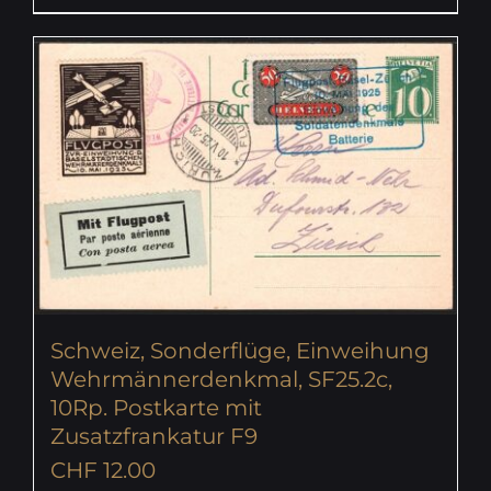
Schweiz, Sonderflüge, Einweihung
Wehrmännerdenkmal, SF25.2c,
10Rp. Postkarte mit
Zusatzfrankatur F9
CHF
12.00