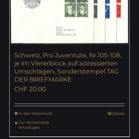
Schweiz, Pro Juventute, Nr.105-108,
je im Viererblock auf adressierten
Umschlägen, Sonderstempel TAG
DER BRIEFMARKE
CHF
20.00
In den Warenkorb
Details
Zur Wunschliste
hinzufügen