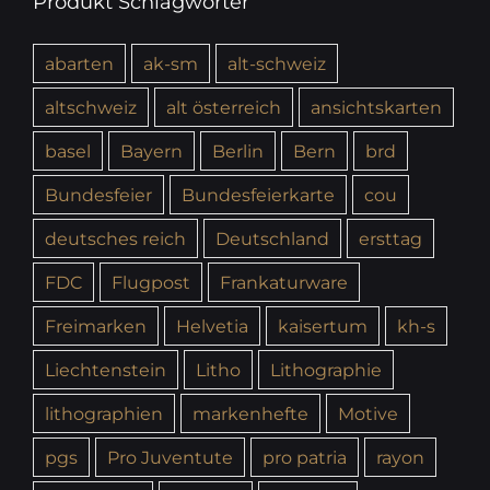
Produkt Schlagwörter
abarten
ak-sm
alt-schweiz
altschweiz
alt österreich
ansichtskarten
basel
Bayern
Berlin
Bern
brd
Bundesfeier
Bundesfeierkarte
cou
deutsches reich
Deutschland
ersttag
FDC
Flugpost
Frankaturware
Freimarken
Helvetia
kaisertum
kh-s
Liechtenstein
Litho
Lithographie
lithographien
markenhefte
Motive
pgs
Pro Juventute
pro patria
rayon