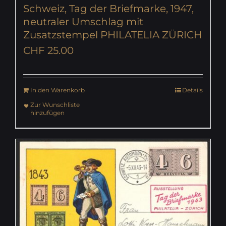
Schweiz, Tag der Briefmarke, 1947,
neutraler Umschlag mit
Zusatzstempel PHILATELIA ZÜRICH
CHF
25.00
In den Warenkorb
Details
Zur Wunschliste
hinzufügen