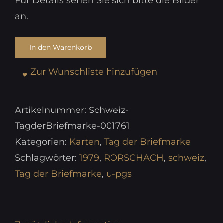
Für Details sehen Sie sich bitte die Bilder
an.
In den Warenkorb
Zur Wunschliste hinzufügen
Artikelnummer:
Schweiz-
TagderBriefmarke-001761
Kategorien:
Karten
,
Tag der Briefmarke
Schlagwörter:
1979
,
RORSCHACH
,
schweiz
,
Tag der Briefmarke
,
u-pgs