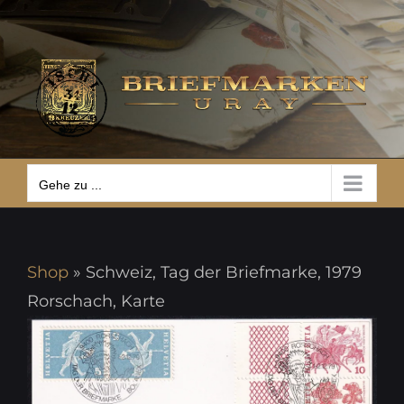
Zum
Gehe zu ...
Inhalt
springen
Gehe zu ...
Shop
»
Schweiz, Tag der Briefmarke, 1979
Rorschach, Karte