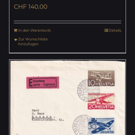
CHF
140.00
In den Warenkorb
Details
Zur Wunschliste
hinzufügen