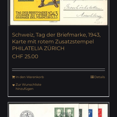
Schweiz, Tag der Briefmarke, 1943,
Karte mit rotem Zusatzstempel
PHILATELIA ZÜRICH
CHF
25.00
In den Warenkorb
Details
Zur Wunschliste
hinzufügen