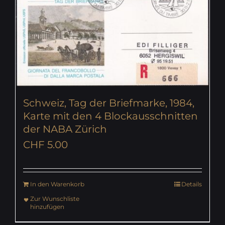
Schweiz, Tag der Briefmarke, 1984,
Karte mit den 4 Blockausschnitten
der NABA Zürich
CHF
5.00
In den Warenkorb
Details
Zur Wunschliste
hinzufügen