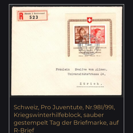
Schweiz, Pro Juventute, Nr.98I/99I,
Kriegswinterhilfeblock, sauber
gestempelt Tag der Briefmarke, auf
R-Brief