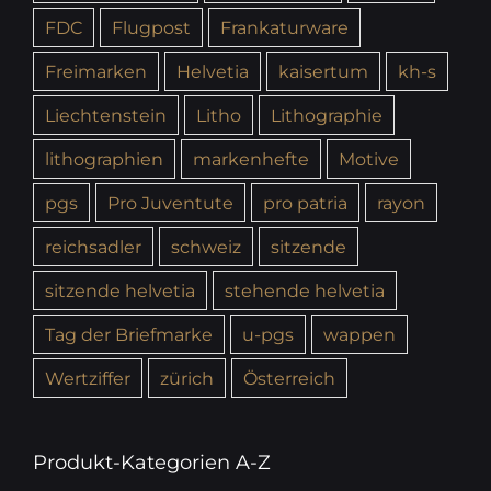
FDC
Flugpost
Frankaturware
Freimarken
Helvetia
kaisertum
kh-s
Liechtenstein
Litho
Lithographie
lithographien
markenhefte
Motive
pgs
Pro Juventute
pro patria
rayon
reichsadler
schweiz
sitzende
sitzende helvetia
stehende helvetia
Tag der Briefmarke
u-pgs
wappen
Wertziffer
zürich
Österreich
Produkt-Kategorien A-Z