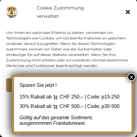
Cookie Zustimmung
verwalten
Um Ihnen ein optimales Erlebnis zu bieten, verwenden wir
Technologien wie Cookies, um Geräteinformationen zu speichern
und/oder darauf zuzugreifen. Wenn Sie diesen Technologien
zustimmen, können wir Daten wie das Surfverhalten oder
eindeutige IDs auf dieser Website verarbeiten. Wenn Sie Ihre
Zustimmung nicht erteilen oder zurückziehen, können bestimmte
Merkmale und Funktionen beeinträchtigt werden.
Akzeptieren
Sparen Sie jetzt !
15% Rabatt ab
CHF 250.– | Code:
p15-250
Ablehnen
Schweiz, Abarten, Pro Juventute,
30% Rabatt ab
CHF 500.– | Code:
p30-500
Nr.191.2.01a, blauer Fleck in der
Cookie Einstellungen
Gültig auf das gesamte Sortiment,
mittleren Blume
ausgenommen Frankaturware.
Cookie-Richtlinie
Datenschutz
Kontakt
CHF
5.00