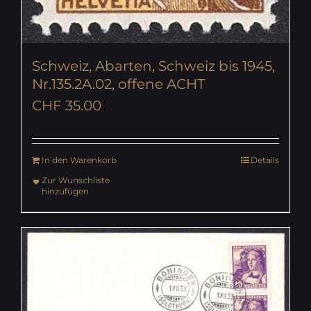
Schweiz, Abarten, Schweiz bis 1945,
Nr.135.2A.02, offene ACHT
CHF
35.00
In den Warenkorb
Details
Zur Wunschliste
hinzufügen