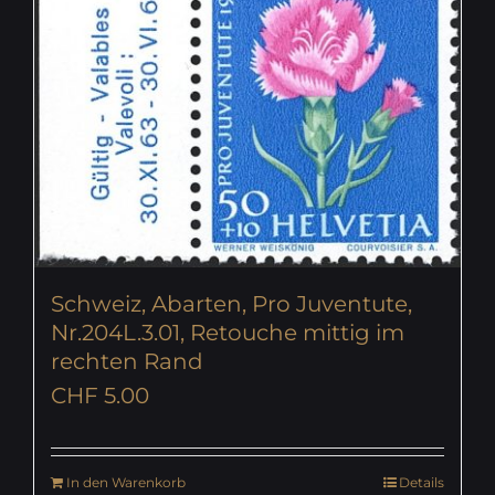
Schweiz, Abarten, Pro Juventute,
Nr.204L.3.01, Retouche mittig im
rechten Rand
CHF
5.00
In den Warenkorb
Details