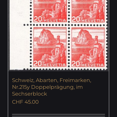
Schweiz, Abarten, Freimarken,
Nr.215y Doppelprägung, im
Sechserblock
CHF
45.00