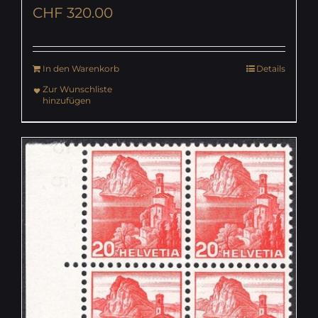
CHF
320.00
In den Warenkorb
Details
Zur Wunschliste
hinzufügen