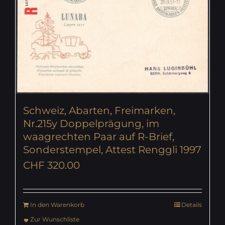
Schweiz, Abarten, Freimarken,
Nr.215y Doppelprägung, im
waagrechten Paar auf R-Brief,
Sonderstempel, Attest Renggli 1997
CHF
320.00
In den Warenkorb
Details
Zur Wunschliste