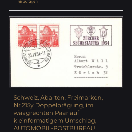
hinzufügen
Schweiz, Abarten, Freimarken,
Nr.215y Doppelprägung, im
waagrechten Paar auf
kleinformatigem Umschlag,
AUTOMOBIL-POSTBUREAU