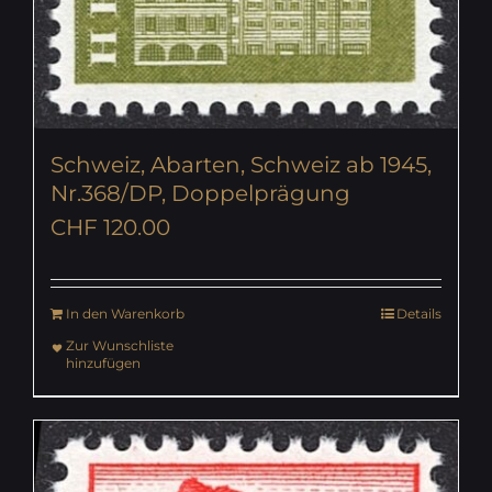
Schweiz, Abarten, Schweiz ab 1945,
Nr.368/DP, Doppelprägung
CHF
120.00
In den Warenkorb
Details
Zur Wunschliste
hinzufügen