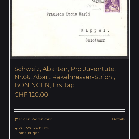
Schweiz, Abarten, Pro Juventute,
Nr.66, Abart Rakelmesser-Strich ,
BONINGEN, Ersttag
CHF
120.00
In den Warenkorb
Details
Zur Wunschliste
hinzufügen