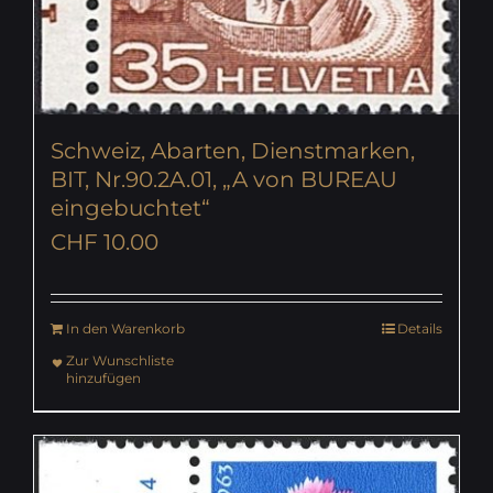
Schweiz, Abarten, Dienstmarken,
BIT, Nr.90.2A.01, „A von BUREAU
eingebuchtet“
CHF
10.00
In den Warenkorb
Details
Zur Wunschliste
hinzufügen