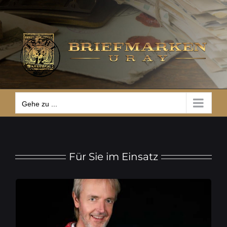
Zum
Gehe zu ...
Inhalt
springen
Gehe zu ...
Für Sie im Einsatz