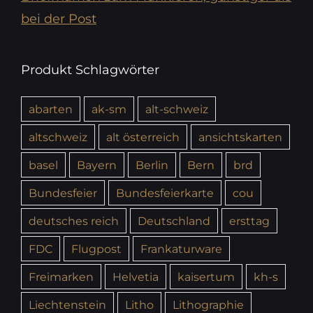
bei der Post
Produkt Schlagwörter
abarten
ak-sm
alt-schweiz
altschweiz
alt österreich
ansichtskarten
basel
Bayern
Berlin
Bern
brd
Bundesfeier
Bundesfeierkarte
cou
deutsches reich
Deutschland
ersttag
FDC
Flugpost
Frankaturware
Freimarken
Helvetia
kaisertum
kh-s
Liechtenstein
Litho
Lithographie