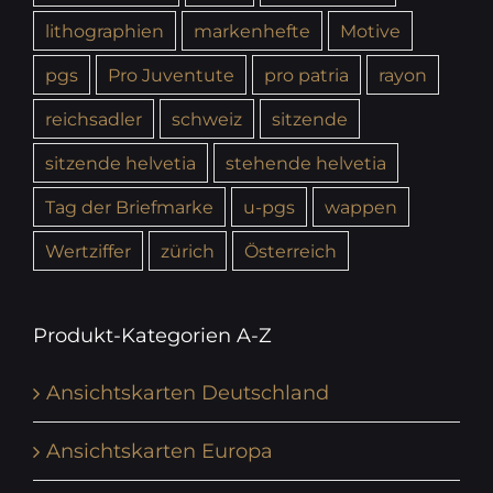
lithographien
markenhefte
Motive
pgs
Pro Juventute
pro patria
rayon
reichsadler
schweiz
sitzende
sitzende helvetia
stehende helvetia
Tag der Briefmarke
u-pgs
wappen
Wertziffer
zürich
Österreich
Produkt-Kategorien A-Z
Ansichtskarten Deutschland
Ansichtskarten Europa