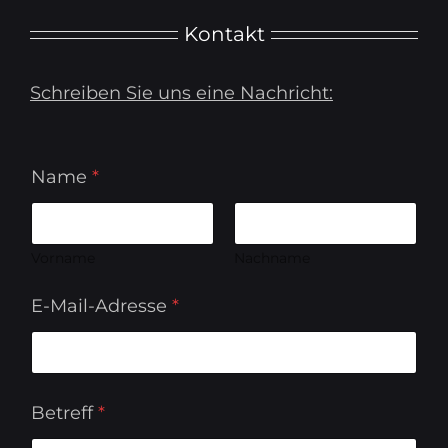
Kontakt
Schreiben Sie uns eine Nachricht:
*
Name
*
*
E
-
M
a
Vorname
Nachname
i
l
E-Mail-Adresse
*
-
A
d
r
e
s
Betreff
*
s
e