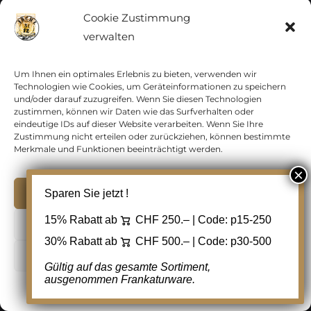
Zur Wunschliste
hinzufügen
Cookie Zustimmung
verwalten
Um Ihnen ein optimales Erlebnis zu bieten, verwenden wir
Technologien wie Cookies, um Geräteinformationen zu speichern
und/oder darauf zuzugreifen. Wenn Sie diesen Technologien
zustimmen, können wir Daten wie das Surfverhalten oder
eindeutige IDs auf dieser Website verarbeiten. Wenn Sie Ihre
Zustimmung nicht erteilen oder zurückziehen, können bestimmte
Merkmale und Funktionen beeinträchtigt werden.
Akzeptieren
Sparen Sie jetzt !
15% Rabatt ab
CHF 250.– | Code:
p15-250
Ablehnen
30% Rabatt ab
CHF 500.– | Code:
p30-500
Lithographien Schweiz,
Cookie Einstellungen
Gültig auf das gesamte Sortiment,
Kitschkarten, mit Prägedruck und
ausgenommen Frankaturware.
Stoff, 1902
Cookie-Richtlinie
Datenschutz
Kontakt
CHF
6.00