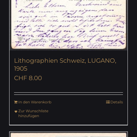
Lithographien Schweiz, LUGANO,
1905
CHF
8.00
In den Warenkorb
Details
Zur Wunschliste
hinzufügen