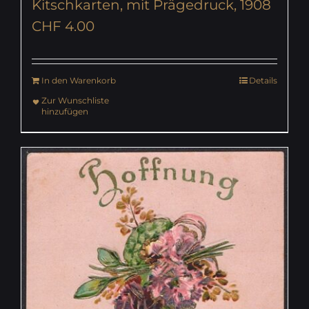
Kitschkarten, mit Prägedruck, 1908
CHF
4.00
In den Warenkorb
Details
Zur Wunschliste
hinzufügen