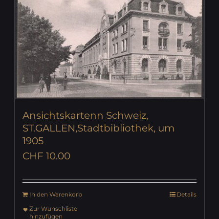
Ansichtskartenn Schweiz,
ST.GALLEN,Stadtbibliothek, um
1905
CHF
10.00
In den Warenkorb
Details
Zur Wunschliste
hinzufügen