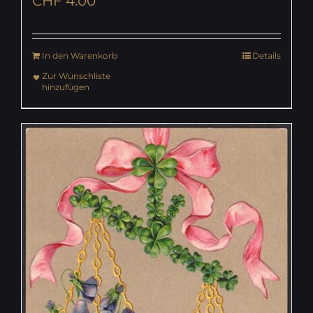
CHF
4.00
In den Warenkorb
Details
Zur Wunschliste
hinzufügen