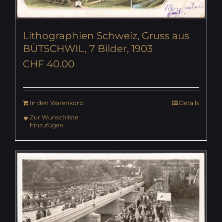
Lithographien Schweiz, Gruss aus
BÜTSCHWIL, 7 Bilder, 1903
CHF
40.00
In den Warenkorb
Details
Zur Wunschliste
hinzufügen