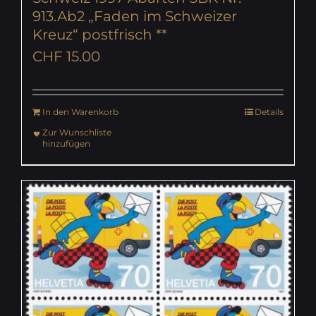
913.Ab2 „Faden im Schweizer
Kreuz“ postfrisch **
CHF
15.00
In den Warenkorb
Details
Zur Wunschliste
hinzufügen