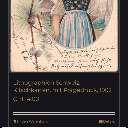
Lithographien Schweiz,
Kitschkarten, mit Prägedruck, 1902
CHF
4.00
In den Warenkorb
Details