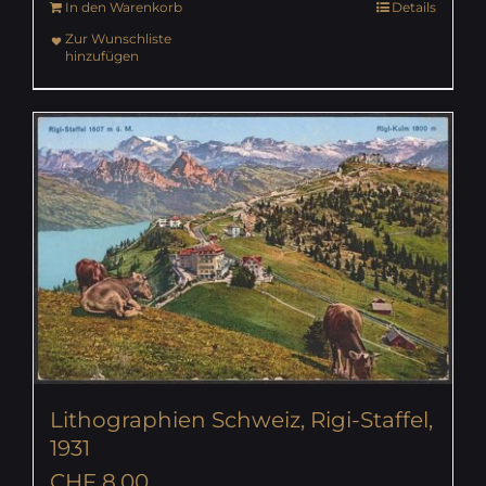
In den Warenkorb
Details
Zur Wunschliste
hinzufügen
Lithographien Schweiz, Rigi-Staffel,
1931
CHF
8.00