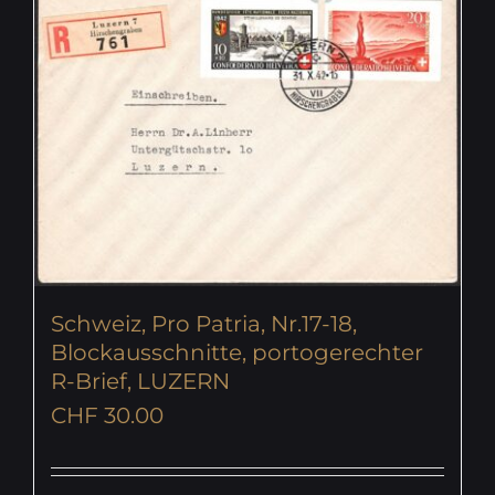
Schweiz, Pro Patria, Nr.17-18,
Blockausschnitte, portogerechter
R-Brief, LUZERN
CHF
30.00