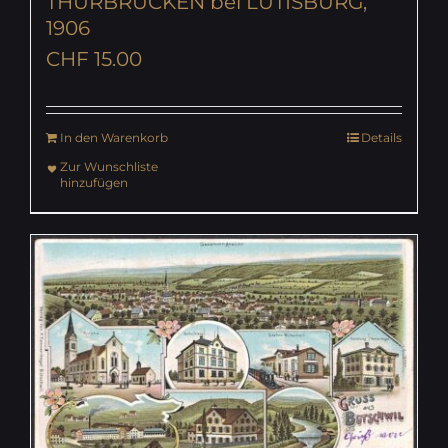
THURBRÜCKEN bei LÜTISBURG,
1906
CHF
15.00
In den Warenkorb
Details
Zur Wunschliste
hinzufügen