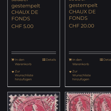
gestempelt
gestempelt
CHAUX DE
CHAUX DE
FONDS
FONDS
CHF
20.00
CHF
5.00
In den
Details
In den
Detai
Warenkorb
Warenkorb
Zur
Zur
Wunschliste
Wunschliste
hinzufügen
hinzufügen