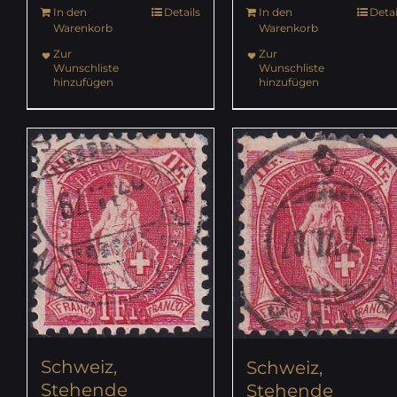
In den
Details
In den
Detai
Warenkorb
Warenkorb
Zur
Zur
Wunschliste
Wunschliste
hinzufügen
hinzufügen
Schweiz,
Schweiz,
Stehende
Stehende