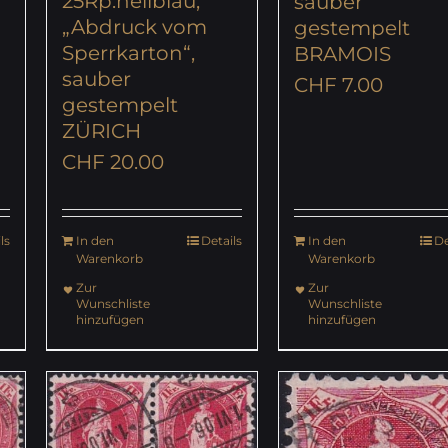
25Rp.hellblau,
sauber
„Abdruck vom
gestempelt
Sperrkarton“,
BRAMOIS
sauber
CHF
7.00
gestempelt
ZÜRICH
CHF
20.00
ls
In den
Details
In den
De
Warenkorb
Warenkorb
Zur
Zur
Wunschliste
Wunschliste
hinzufügen
hinzufügen