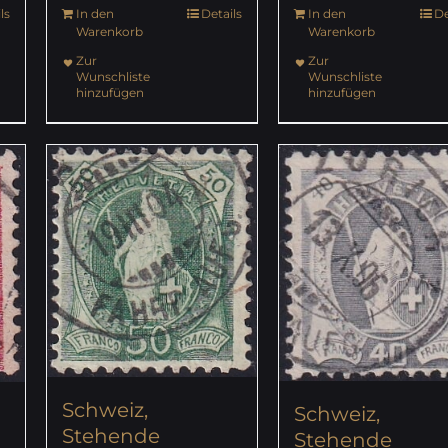
ls
In den
Details
In den
De
Warenkorb
Warenkorb
Zur
Zur
Wunschliste
Wunschliste
hinzufügen
hinzufügen
Schweiz,
Schweiz,
Stehende
Stehende