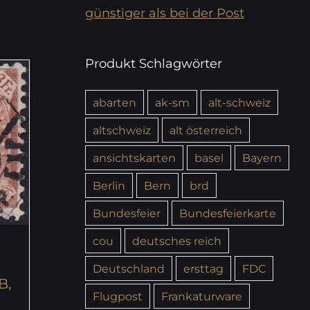
günstiger als bei der Post
Produkt Schlagwörter
abarten
ak-sm
alt-schweiz
altschweiz
alt österreich
ansichtskarten
basel
Bayern
Berlin
Bern
brd
Bundesfeier
Bundesfeierkarte
cou
deutsches reich
Deutschland
ersttag
FDC
B,
Flugpost
Frankaturware