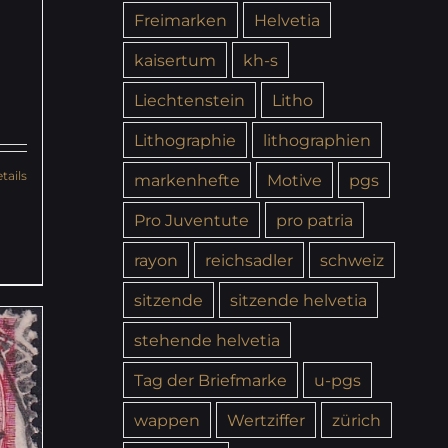
Freimarken
Helvetia
kaisertum
kh-s
Liechtenstein
Litho
Lithographie
lithographien
tails
markenhefte
Motive
pgs
Pro Juventute
pro patria
rayon
reichsadler
schweiz
sitzende
sitzende helvetia
stehende helvetia
Tag der Briefmarke
u-pgs
wappen
Wertziffer
zürich