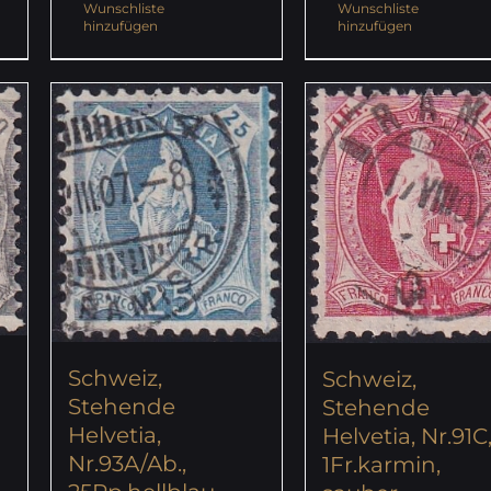
Wunschliste
Wunschliste
hinzufügen
hinzufügen
Schweiz,
Schweiz,
Stehende
Stehende
Helvetia,
Helvetia, Nr.91C
Nr.93A/Ab.,
1Fr.karmin,