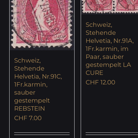
Schweiz,
Stehende
Helvetia, Nr.91A,
1Fr.karmin, im
Paar, sauber
Schweiz,
gestempelt LA
Stehende
CURE
Helvetia, Nr.91C,
CHF
12.00
1Fr.karmin,
sauber
gestempelt
REBSTEIN
CHF
7.00