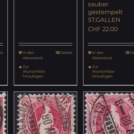
sauber
gestempelt
ST.GALLEN
CHF
22.00
ls
In den
Details
In den
De
Warenkorb
Warenkorb
Zur
Zur
Wunschliste
Wunschliste
hinzufügen
hinzufügen