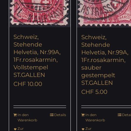
Schweiz,
Schweiz,
Stehende
Stehende
Helvetia, Nr.99A,
Helvetia, Nr.99A,
1Fr.rosakarmin,
1Fr.rosakarmin,
Vollstempel
sauber
ST.GALLEN
gestempelt
ST.GALLEN
CHF
10.00
CHF
5.00
In den
Details
In den
Detai
Warenkorb
Warenkorb
Zur
Zur