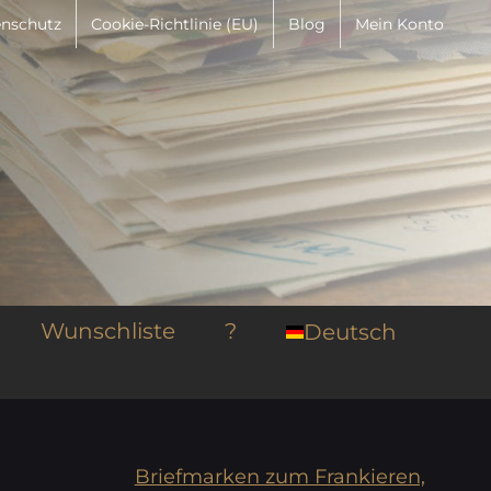
nschutz
Cookie-Richtlinie (EU)
Blog
Mein Konto
Wunschliste
?
Deutsch
Briefmarken zum Frankieren,