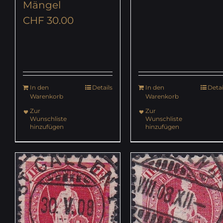
Mängel
CHF
30.00
In den
Details
In den
Detai
Warenkorb
Warenkorb
Zur
Zur
Wunschliste
Wunschliste
hinzufügen
hinzufügen