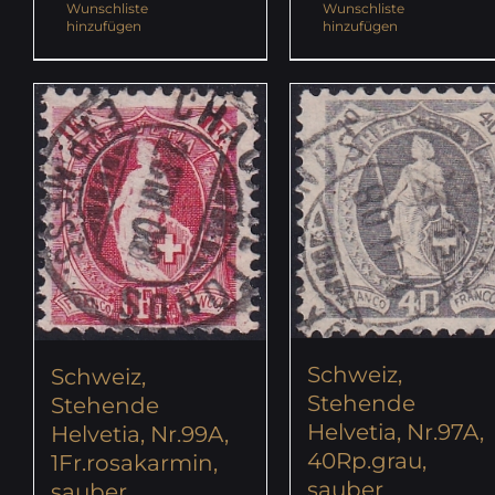
Wunschliste
Wunschliste
hinzufügen
hinzufügen
Schweiz,
Schweiz,
Stehende
Stehende
Helvetia, Nr.97A,
Helvetia, Nr.99A,
40Rp.grau,
1Fr.rosakarmin,
sauber
sauber