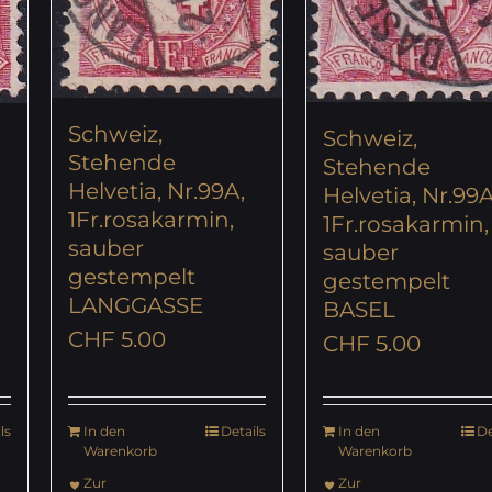
Schweiz,
Schweiz,
Stehende
Stehende
Helvetia, Nr.99A,
Helvetia, Nr.99A
1Fr.rosakarmin,
1Fr.rosakarmin,
sauber
sauber
gestempelt
gestempelt
LANGGASSE
BASEL
CHF
5.00
CHF
5.00
ls
In den
Details
In den
De
Warenkorb
Warenkorb
Zur
Zur