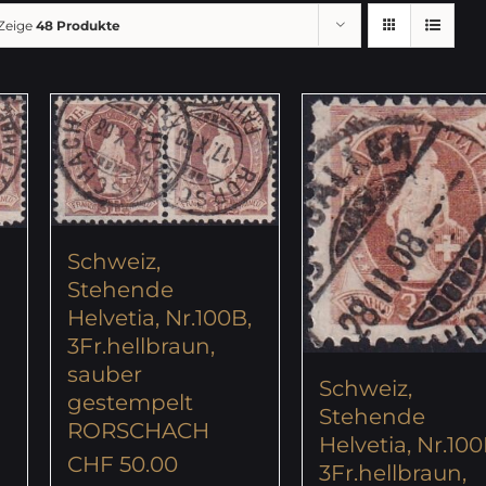
Zeige
48 Produkte
Schweiz,
Stehende
Helvetia, Nr.100B,
,
3Fr.hellbraun,
sauber
Schweiz,
gestempelt
Stehende
RORSCHACH
Helvetia, Nr.100
CHF
50.00
3Fr.hellbraun,