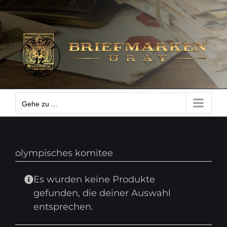
Zum
Gehe zu ...
Inhalt
springen
Gehe zu ...
olympisches komitee
Es wurden keine Produkte
gefunden, die deiner Auswahl
entsprechen.