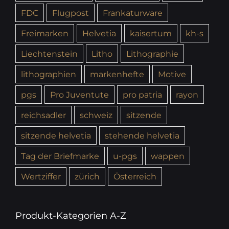
FDC
Flugpost
Frankaturware
Freimarken
Helvetia
kaisertum
kh-s
Liechtenstein
Litho
Lithographie
lithographien
markenhefte
Motive
pgs
Pro Juventute
pro patria
rayon
reichsadler
schweiz
sitzende
sitzende helvetia
stehende helvetia
Tag der Briefmarke
u-pgs
wappen
Wertziffer
zürich
Österreich
Produkt-Kategorien A-Z