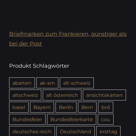
Briefmarken zum Frankieren, günstiger als
bei der Post
Produkt Schlagwörter
abarten
ak-sm
alt-schweiz
altschweiz
alt österreich
ansichtskarten
basel
Bayern
Berlin
Bern
brd
Bundesfeier
Bundesfeierkarte
cou
deutsches reich
Deutschland
ersttag