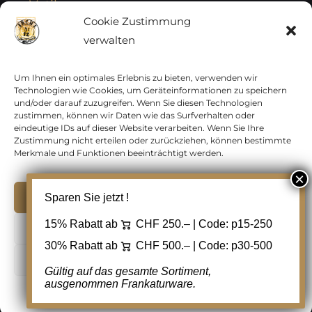
Vatikan
Cookie Zustimmung
verwalten
Vereinte Nationen
Vorphilatelie
Um Ihnen ein optimales Erlebnis zu bieten, verwenden wir
Technologien wie Cookies, um Geräteinformationen zu speichern
und/oder darauf zuzugreifen. Wenn Sie diesen Technologien
Zensurbelege Österreich
zustimmen, können wir Daten wie das Surfverhalten oder
eindeutige IDs auf dieser Website verarbeiten. Wenn Sie Ihre
Zustimmung nicht erteilen oder zurückziehen, können bestimmte
Zensurbelege Schweiz
Merkmale und Funktionen beeinträchtigt werden.
Akzeptieren
Sparen Sie jetzt !
Copyright 2012 - 2024 URAY GmbH | All Rights
15% Rabatt ab
CHF 250.– | Code:
p15-250
Ablehnen
Reserved |
PCI Data Security Standards |
30% Rabatt ab
CHF 500.– | Code:
p30-500
AGB
|
Datenschutz
|
Kontakt
Cookie Einstellungen
Gültig auf das gesamte Sortiment,
ausgenommen Frankaturware.
Facebook
Cookie-Richtlinie
Datenschutz
Kontakt