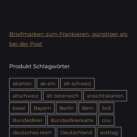
Briefmarken zum Frankieren, günstiger als
bei der Post
Produkt Schlagwörter
abarten
ak-sm
alt-schweiz
altschweiz
alt österreich
ansichtskarten
basel
Bayern
Berlin
Bern
brd
Bundesfeier
Bundesfeierkarte
cou
deutsches reich
Deutschland
ersttag