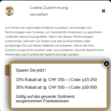
Vatikan
Cookie Zustimmung
verwalten
Vereinte Nationen
Vorphilatelie
Um Ihnen ein optimales Erlebnis zu bieten, verwenden wir
Technologien wie Cookies, um Geräteinformationen zu speichern
und/oder darauf zuzugreifen. Wenn Sie diesen Technologien
Zensurbelege Österreich
zustimmen, können wir Daten wie das Surfverhalten oder
eindeutige IDs auf dieser Website verarbeiten. Wenn Sie Ihre
Zustimmung nicht erteilen oder zurückziehen, können bestimmte
Zensurbelege Schweiz
Merkmale und Funktionen beeinträchtigt werden.
Akzeptieren
Sparen Sie jetzt !
Copyright 2012 - 2024 URAY GmbH | All Rights
15% Rabatt ab
CHF 250.– | Code:
p15-250
Ablehnen
Reserved |
PCI Data Security Standards |
30% Rabatt ab
CHF 500.– | Code:
p30-500
AGB
|
Datenschutz
|
Kontakt
Cookie Einstellungen
Gültig auf das gesamte Sortiment,
ausgenommen Frankaturware.
Facebook
Cookie-Richtlinie
Datenschutz
Kontakt