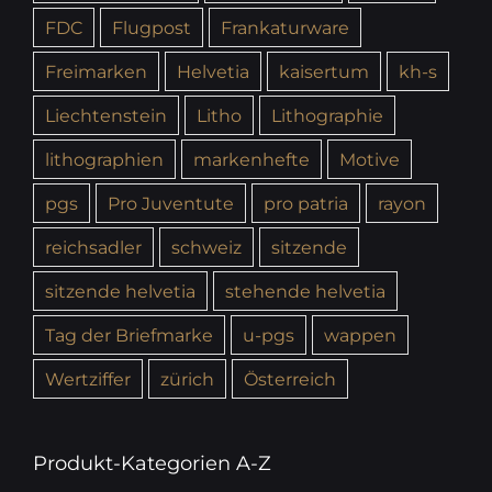
FDC
Flugpost
Frankaturware
Freimarken
Helvetia
kaisertum
kh-s
Liechtenstein
Litho
Lithographie
lithographien
markenhefte
Motive
pgs
Pro Juventute
pro patria
rayon
reichsadler
schweiz
sitzende
sitzende helvetia
stehende helvetia
Tag der Briefmarke
u-pgs
wappen
Wertziffer
zürich
Österreich
Produkt-Kategorien A-Z