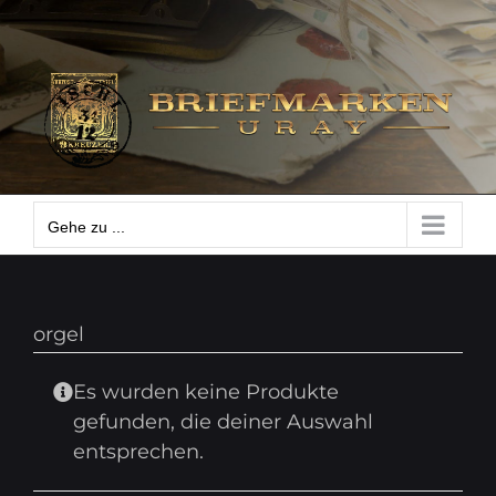
Zum
Gehe zu ...
Inhalt
springen
Gehe zu ...
orgel
Es wurden keine Produkte
gefunden, die deiner Auswahl
entsprechen.