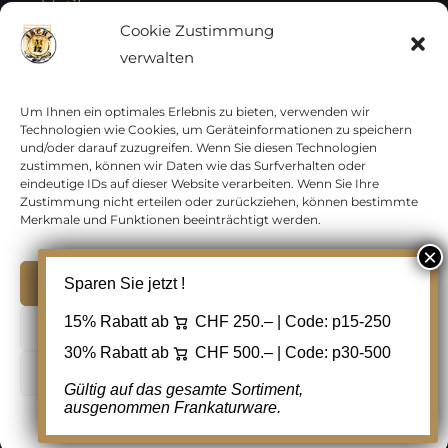
Vatikan
Cookie Zustimmung
verwalten
Vereinte Nationen
Vorphilatelie
Um Ihnen ein optimales Erlebnis zu bieten, verwenden wir
Technologien wie Cookies, um Geräteinformationen zu speichern
und/oder darauf zuzugreifen. Wenn Sie diesen Technologien
Zensurbelege Österreich
zustimmen, können wir Daten wie das Surfverhalten oder
eindeutige IDs auf dieser Website verarbeiten. Wenn Sie Ihre
Zustimmung nicht erteilen oder zurückziehen, können bestimmte
Zensurbelege Schweiz
Merkmale und Funktionen beeinträchtigt werden.
Akzeptieren
Sparen Sie jetzt !
Copyright 2012 - 2024 URAY GmbH | All Rights
15% Rabatt ab
CHF 250.– | Code:
p15-250
Ablehnen
Reserved |
PCI Data Security Standards |
30% Rabatt ab
CHF 500.– | Code:
p30-500
AGB
|
Datenschutz
|
Kontakt
Cookie Einstellungen
Gültig auf das gesamte Sortiment,
ausgenommen Frankaturware.
Facebook
Cookie-Richtlinie
Datenschutz
Kontakt