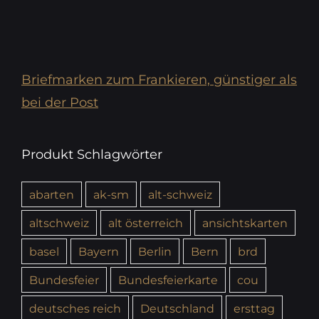
Briefmarken zum Frankieren, günstiger als
bei der Post
Produkt Schlagwörter
abarten
ak-sm
alt-schweiz
altschweiz
alt österreich
ansichtskarten
basel
Bayern
Berlin
Bern
brd
Bundesfeier
Bundesfeierkarte
cou
deutsches reich
Deutschland
ersttag