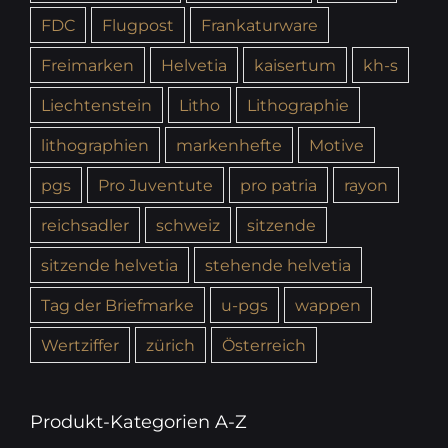
FDC
Flugpost
Frankaturware
Freimarken
Helvetia
kaisertum
kh-s
Liechtenstein
Litho
Lithographie
lithographien
markenhefte
Motive
pgs
Pro Juventute
pro patria
rayon
reichsadler
schweiz
sitzende
sitzende helvetia
stehende helvetia
Tag der Briefmarke
u-pgs
wappen
Wertziffer
zürich
Österreich
Produkt-Kategorien A-Z