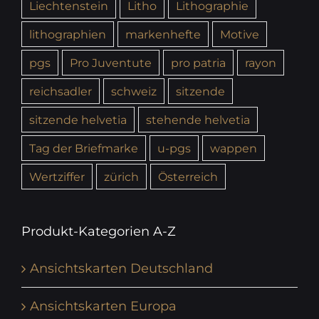
Liechtenstein
Litho
Lithographie
lithographien
markenhefte
Motive
pgs
Pro Juventute
pro patria
rayon
reichsadler
schweiz
sitzende
sitzende helvetia
stehende helvetia
Tag der Briefmarke
u-pgs
wappen
Wertziffer
zürich
Österreich
Produkt-Kategorien A-Z
Ansichtskarten Deutschland
Ansichtskarten Europa