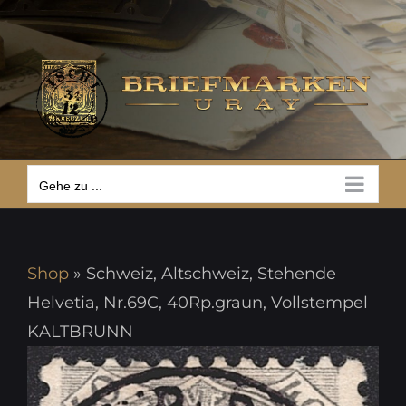
Zum
Gehe zu ...
Inhalt
springen
Gehe zu ...
Shop
»
Schweiz, Altschweiz, Stehende
Helvetia, Nr.69C, 40Rp.graun, Vollstempel
KALTBRUNN