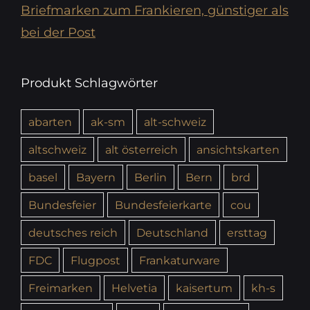
Briefmarken zum Frankieren, günstiger als
bei der Post
Produkt Schlagwörter
abarten
ak-sm
alt-schweiz
altschweiz
alt österreich
ansichtskarten
basel
Bayern
Berlin
Bern
brd
Bundesfeier
Bundesfeierkarte
cou
deutsches reich
Deutschland
ersttag
FDC
Flugpost
Frankaturware
Freimarken
Helvetia
kaisertum
kh-s