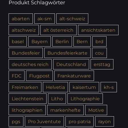
Produkt Schlagwörter
abarten
ak-sm
alt-schweiz
altschweiz
alt österreich
ansichtskarten
basel
Bayern
Berlin
Bern
brd
Bundesfeier
Bundesfeierkarte
cou
deutsches reich
Deutschland
ersttag
FDC
Flugpost
Frankaturware
Freimarken
Helvetia
kaisertum
kh-s
Liechtenstein
Litho
Lithographie
lithographien
markenhefte
Motive
pgs
Pro Juventute
pro patria
rayon