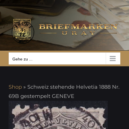
Zum
Gehe zu ...
Inhalt
springen
Gehe zu ...
Shop
»
Schweiz stehende Helvetia 1888 Nr.
69B gestempelt GENEVE