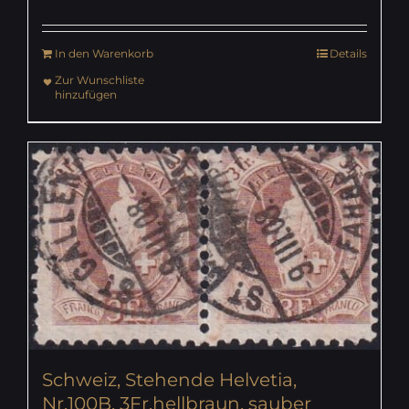
In den Warenkorb
Details
Zur Wunschliste
hinzufügen
Schweiz, Stehende Helvetia,
Nr.100B, 3Fr.hellbraun, sauber