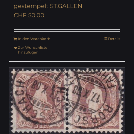
gestempelt ST.GALLEN
CHF
50.00
In den Warenkorb
Details
Zur Wunschliste
hinzufügen