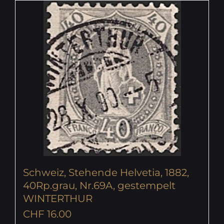
Schweiz, Stehende Helvetia, 1882,
40Rp.grau, Nr.69A, gestempelt
WINTERTHUR
CHF
16.00