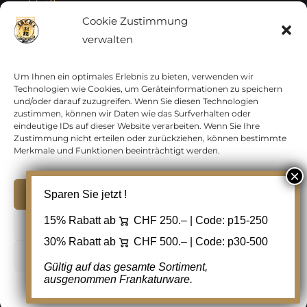
Vatikan
Cookie Zustimmung
verwalten
Vereinte Nationen
Vorphilatelie
Um Ihnen ein optimales Erlebnis zu bieten, verwenden wir
Technologien wie Cookies, um Geräteinformationen zu speichern
und/oder darauf zuzugreifen. Wenn Sie diesen Technologien
Zensurbelege Österreich
zustimmen, können wir Daten wie das Surfverhalten oder
eindeutige IDs auf dieser Website verarbeiten. Wenn Sie Ihre
Zustimmung nicht erteilen oder zurückziehen, können bestimmte
Zensurbelege Schweiz
Merkmale und Funktionen beeinträchtigt werden.
Akzeptieren
Sparen Sie jetzt !
Copyright 2012 - 2024 URAY GmbH | All Rights
15% Rabatt ab
CHF 250.– | Code:
p15-250
Ablehnen
Reserved |
PCI Data Security Standards |
30% Rabatt ab
CHF 500.– | Code:
p30-500
AGB
|
Datenschutz
|
Kontakt
Cookie Einstellungen
Gültig auf das gesamte Sortiment,
ausgenommen Frankaturware.
Facebook
Cookie-Richtlinie
Datenschutz
Kontakt