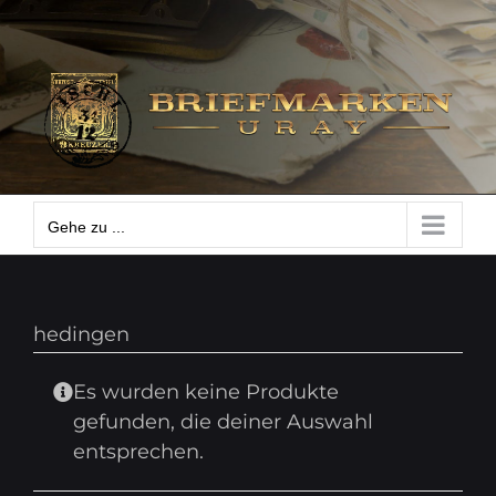
Zum
Gehe zu ...
Inhalt
springen
Gehe zu ...
hedingen
Es wurden keine Produkte
gefunden, die deiner Auswahl
entsprechen.