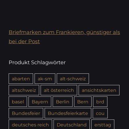
Briefmarken zum Frankieren, günstiger als
bei der Post
Produkt Schlagwörter
abarten
ak-sm
alt-schweiz
altschweiz
alt österreich
ansichtskarten
basel
Bayern
Berlin
Bern
brd
Bundesfeier
Bundesfeierkarte
cou
deutsches reich
Deutschland
ersttag