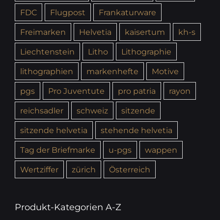
FDC
Flugpost
Frankaturware
Freimarken
Helvetia
kaisertum
kh-s
Liechtenstein
Litho
Lithographie
lithographien
markenhefte
Motive
pgs
Pro Juventute
pro patria
rayon
reichsadler
schweiz
sitzende
sitzende helvetia
stehende helvetia
Tag der Briefmarke
u-pgs
wappen
Wertziffer
zürich
Österreich
Produkt-Kategorien A-Z