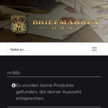
Zum
Gehe zu ...
Inhalt
springen
Gehe zu ...
nr.66c
Es wurden keine Produkte
gefunden, die deiner Auswahl
entsprechen.