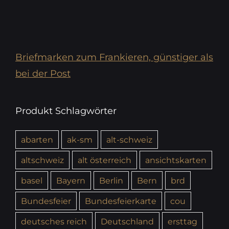
Briefmarken zum Frankieren, günstiger als
bei der Post
Produkt Schlagwörter
abarten
ak-sm
alt-schweiz
altschweiz
alt österreich
ansichtskarten
basel
Bayern
Berlin
Bern
brd
Bundesfeier
Bundesfeierkarte
cou
deutsches reich
Deutschland
ersttag