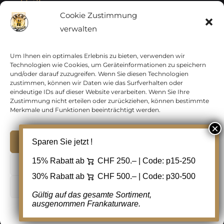
Vatikan
Cookie Zustimmung
verwalten
Vereinte Nationen
Vorphilatelie
Um Ihnen ein optimales Erlebnis zu bieten, verwenden wir
Technologien wie Cookies, um Geräteinformationen zu speichern
und/oder darauf zuzugreifen. Wenn Sie diesen Technologien
Zensurbelege Österreich
zustimmen, können wir Daten wie das Surfverhalten oder
eindeutige IDs auf dieser Website verarbeiten. Wenn Sie Ihre
Zustimmung nicht erteilen oder zurückziehen, können bestimmte
Zensurbelege Schweiz
Merkmale und Funktionen beeinträchtigt werden.
Akzeptieren
Sparen Sie jetzt !
Copyright 2012 - 2024 URAY GmbH | All Rights
15% Rabatt ab
CHF 250.– | Code:
p15-250
Ablehnen
Reserved |
PCI Data Security Standards |
30% Rabatt ab
CHF 500.– | Code:
p30-500
AGB
|
Datenschutz
|
Kontakt
Cookie Einstellungen
Gültig auf das gesamte Sortiment,
ausgenommen Frankaturware.
Facebook
Cookie-Richtlinie
Datenschutz
Kontakt