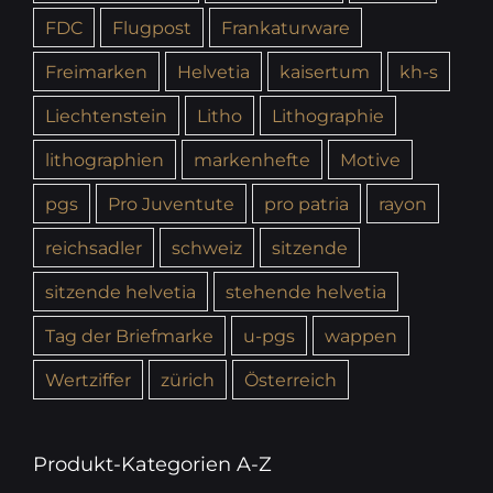
FDC
Flugpost
Frankaturware
Freimarken
Helvetia
kaisertum
kh-s
Liechtenstein
Litho
Lithographie
lithographien
markenhefte
Motive
pgs
Pro Juventute
pro patria
rayon
reichsadler
schweiz
sitzende
sitzende helvetia
stehende helvetia
Tag der Briefmarke
u-pgs
wappen
Wertziffer
zürich
Österreich
Produkt-Kategorien A-Z