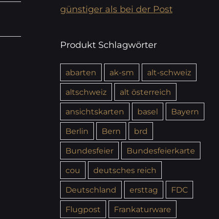
günstiger als bei der Post
Produkt Schlagwörter
abarten
ak-sm
alt-schweiz
altschweiz
alt österreich
ansichtskarten
basel
Bayern
Berlin
Bern
brd
Bundesfeier
Bundesfeierkarte
cou
deutsches reich
Deutschland
ersttag
FDC
Flugpost
Frankaturware