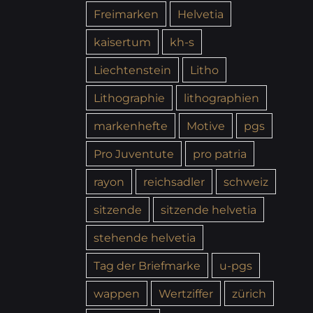
Freimarken
Helvetia
kaisertum
kh-s
Liechtenstein
Litho
Lithographie
lithographien
markenhefte
Motive
pgs
Pro Juventute
pro patria
rayon
reichsadler
schweiz
sitzende
sitzende helvetia
stehende helvetia
Tag der Briefmarke
u-pgs
wappen
Wertziffer
zürich