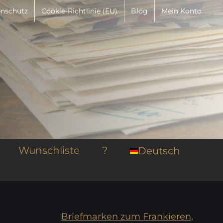
nschutz
Cookie-Richtlinie (EU)
Blog
Mein Konto
Wunschliste
?
Deutsch
Briefmarken zum Frankieren,