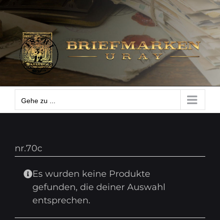
Zum
Gehe zu ...
Inhalt
springen
Gehe zu ...
nr.70c
Es wurden keine Produkte
gefunden, die deiner Auswahl
entsprechen.