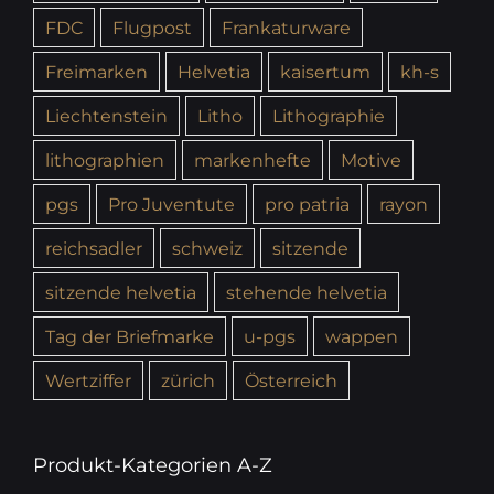
FDC
Flugpost
Frankaturware
Freimarken
Helvetia
kaisertum
kh-s
Liechtenstein
Litho
Lithographie
lithographien
markenhefte
Motive
pgs
Pro Juventute
pro patria
rayon
reichsadler
schweiz
sitzende
sitzende helvetia
stehende helvetia
Tag der Briefmarke
u-pgs
wappen
Wertziffer
zürich
Österreich
Produkt-Kategorien A-Z