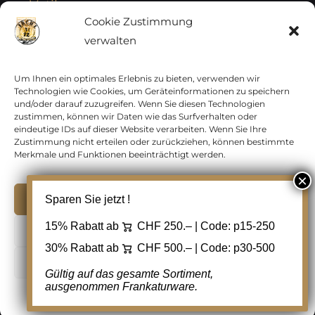
Vatikan
Cookie Zustimmung
verwalten
Vereinte Nationen
Vorphilatelie
Um Ihnen ein optimales Erlebnis zu bieten, verwenden wir
Technologien wie Cookies, um Geräteinformationen zu speichern
und/oder darauf zuzugreifen. Wenn Sie diesen Technologien
Zensurbelege Österreich
zustimmen, können wir Daten wie das Surfverhalten oder
eindeutige IDs auf dieser Website verarbeiten. Wenn Sie Ihre
Zustimmung nicht erteilen oder zurückziehen, können bestimmte
Zensurbelege Schweiz
Merkmale und Funktionen beeinträchtigt werden.
Akzeptieren
Sparen Sie jetzt !
Copyright 2012 - 2024 URAY GmbH | All Rights
15% Rabatt ab
CHF 250.– | Code:
p15-250
Ablehnen
Reserved |
PCI Data Security Standards |
30% Rabatt ab
CHF 500.– | Code:
p30-500
AGB
|
Datenschutz
|
Kontakt
Cookie Einstellungen
Gültig auf das gesamte Sortiment,
ausgenommen Frankaturware.
Facebook
Cookie-Richtlinie
Datenschutz
Kontakt