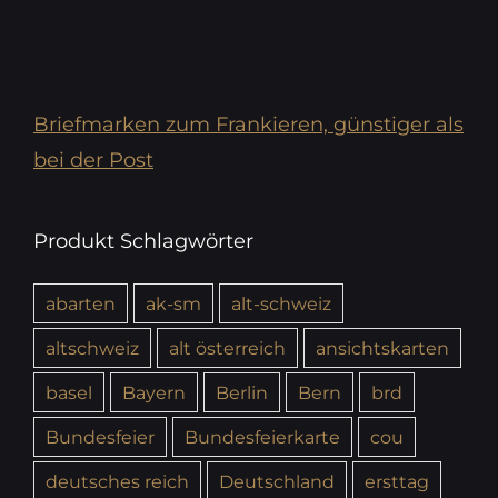
Briefmarken zum Frankieren, günstiger als
bei der Post
Produkt Schlagwörter
abarten
ak-sm
alt-schweiz
altschweiz
alt österreich
ansichtskarten
basel
Bayern
Berlin
Bern
brd
Bundesfeier
Bundesfeierkarte
cou
deutsches reich
Deutschland
ersttag