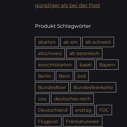
günstiger als bei der Post
Produkt Schlagwörter
abarten
ak-sm
alt-schweiz
altschweiz
alt österreich
ansichtskarten
basel
Bayern
Berlin
Bern
brd
Bundesfeier
Bundesfeierkarte
cou
deutsches reich
Deutschland
ersttag
FDC
Flugpost
Frankaturware