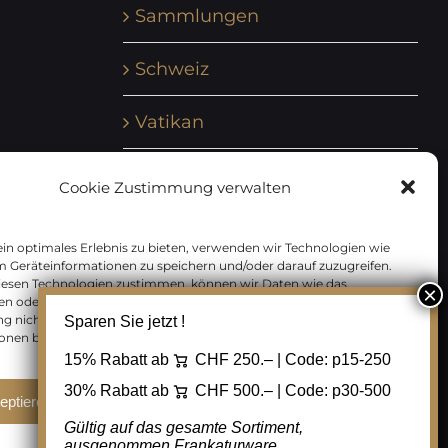
Sammlungen
Schweiz
Vatikan
Vereinte Nationen
Cookie Zustimmung verwalten
Vorphilatelie
in optimales Erlebnis zu bieten, verwenden wir Technologien wie
m Geräteinformationen zu speichern und/oder darauf zuzugreifen.
Zensurbelege Österreich
iesen Technologien zustimmen, können wir Daten wie das
en oder eindeutige IDs auf dieser Website verarbeiten. Wenn Sie Ihre
 nicht erteilen oder zurückziehen, können bestimmte Merkmale
Sparen Sie jetzt !
Zensurbelege Schweiz
onen beeinträchtigt werden.
15% Rabatt ab
CHF 250.– | Code:
p15-250
30% Rabatt ab
CHF 500.– | Code:
p30-500
eptieren
Ablehnen
Cookie Einstellungen
Gültig auf das gesamte Sortiment,
ausgenommen Frankaturware.