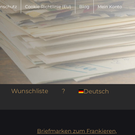
nschutz
Cookie-Richtlinie (EU)
Blog
Mein Konto
Wunschliste
?
Deutsch
Briefmarken zum Frankieren,