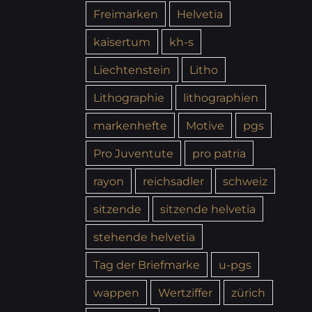
Freimarken
Helvetia
kaisertum
kh-s
Liechtenstein
Litho
Lithographie
lithographien
markenhefte
Motive
pgs
Pro Juventute
pro patria
rayon
reichsadler
schweiz
sitzende
sitzende helvetia
stehende helvetia
Tag der Briefmarke
u-pgs
wappen
Wertziffer
zürich