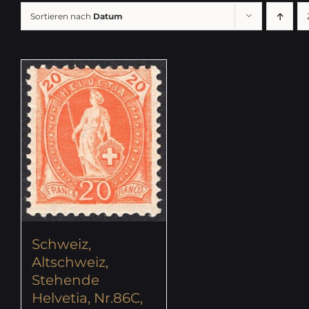
Sortieren nach
Datum
Schweiz,
Altschweiz,
Stehende
Helvetia, Nr.86C,