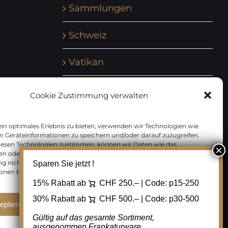
Sammlungen
Schweiz
Vatikan
Vereinte Nationen
Cookie Zustimmung verwalten
Vorphilatelie
in optimales Erlebnis zu bieten, verwenden wir Technologien wie
m Geräteinformationen zu speichern und/oder darauf zuzugreifen.
Zensurbelege Österreich
iesen Technologien zustimmen, können wir Daten wie das
en oder eindeutige IDs auf dieser Website verarbeiten. Wenn Sie Ihre
 nicht erteilen oder zurückziehen, können bestimmte Merkmale
Sparen Sie jetzt !
Zensurbelege Schweiz
onen beeinträchtigt werden.
15% Rabatt ab
CHF 250.– | Code:
p15-250
30% Rabatt ab
CHF 500.– | Code:
p30-500
eptieren
Ablehnen
Cookie Einstellungen
Gültig auf das gesamte Sortiment,
ausgenommen Frankaturware.