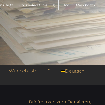
nschutz
Cookie-Richtlinie (EU)
Blog
Mein Konto
Wunschliste
?
Deutsch
Briefmarken zum Frankieren,