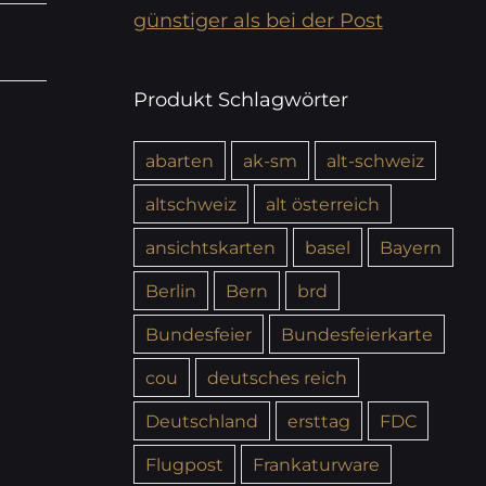
günstiger als bei der Post
Produkt Schlagwörter
abarten
ak-sm
alt-schweiz
altschweiz
alt österreich
ansichtskarten
basel
Bayern
Berlin
Bern
brd
Bundesfeier
Bundesfeierkarte
cou
deutsches reich
Deutschland
ersttag
FDC
Flugpost
Frankaturware