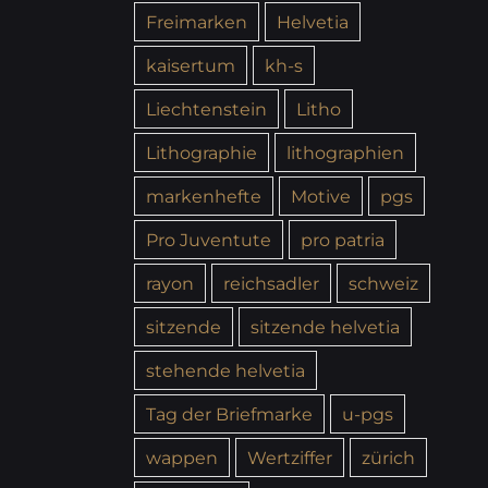
Freimarken
Helvetia
kaisertum
kh-s
Liechtenstein
Litho
Lithographie
lithographien
markenhefte
Motive
pgs
Pro Juventute
pro patria
rayon
reichsadler
schweiz
sitzende
sitzende helvetia
stehende helvetia
Tag der Briefmarke
u-pgs
wappen
Wertziffer
zürich