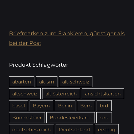
Briefmarken zum Frankieren, günstiger als
bei der Post
Produkt Schlagwörter
abarten
ak-sm
alt-schweiz
altschweiz
alt österreich
ansichtskarten
basel
Bayern
Berlin
Bern
brd
Bundesfeier
Bundesfeierkarte
cou
deutsches reich
Deutschland
ersttag