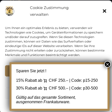
Vatikan
Cookie Zustimmung
verwalten
Vereinte Nationen
Vorphilatelie
Um Ihnen ein optimales Erlebnis zu bieten, verwenden wir
Technologien wie Cookies, um Geräteinformationen zu speichern
und/oder darauf zuzugreifen. Wenn Sie diesen Technologien
Zensurbelege Österreich
zustimmen, können wir Daten wie das Surfverhalten oder
eindeutige IDs auf dieser Website verarbeiten. Wenn Sie Ihre
Zustimmung nicht erteilen oder zurückziehen, können bestimmte
Zensurbelege Schweiz
Merkmale und Funktionen beeinträchtigt werden.
Akzeptieren
Sparen Sie jetzt !
Copyright 2012 - 2024 URAY GmbH | All Rights
15% Rabatt ab
CHF 250.– | Code:
p15-250
Ablehnen
Reserved |
PCI Data Security Standards |
30% Rabatt ab
CHF 500.– | Code:
p30-500
AGB
|
Datenschutz
|
Kontakt
Cookie Einstellungen
Gültig auf das gesamte Sortiment,
ausgenommen Frankaturware.
Facebook
Cookie-Richtlinie
Datenschutz
Kontakt