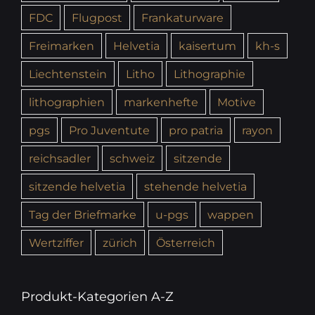
FDC
Flugpost
Frankaturware
Freimarken
Helvetia
kaisertum
kh-s
Liechtenstein
Litho
Lithographie
lithographien
markenhefte
Motive
pgs
Pro Juventute
pro patria
rayon
reichsadler
schweiz
sitzende
sitzende helvetia
stehende helvetia
Tag der Briefmarke
u-pgs
wappen
Wertziffer
zürich
Österreich
Produkt-Kategorien A-Z