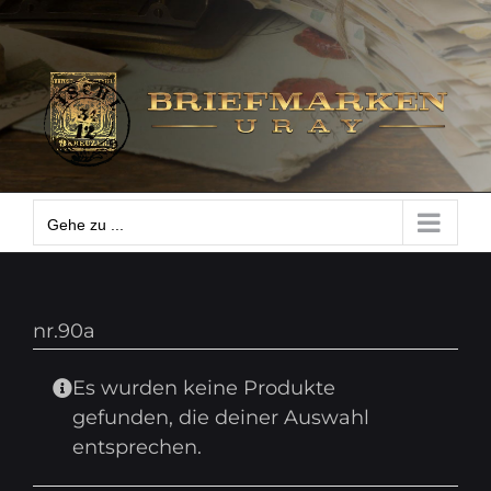
Zum
Gehe zu ...
Inhalt
springen
Gehe zu ...
nr.90a
Es wurden keine Produkte
gefunden, die deiner Auswahl
entsprechen.