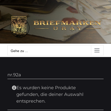
Zum
Gehe zu ...
Inhalt
springen
Gehe zu ...
nr.92a
Es wurden keine Produkte
gefunden, die deiner Auswahl
entsprechen.