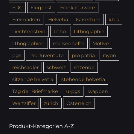
FDC
Flugpost
Frankaturware
Freimarken
Helvetia
kaisertum
kh-s
Liechtenstein
Litho
Lithographie
lithographien
markenhefte
Motive
pgs
Pro Juventute
pro patria
rayon
reichsadler
schweiz
sitzende
sitzende helvetia
stehende helvetia
Tag der Briefmarke
u-pgs
wappen
Wertziffer
zürich
Österreich
Produkt-Kategorien A-Z