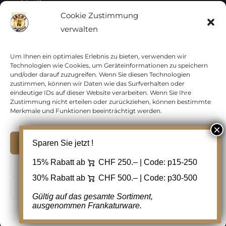
Vatikan
Cookie Zustimmung
verwalten
Vereinte Nationen
Vorphilatelie
Um Ihnen ein optimales Erlebnis zu bieten, verwenden wir
Technologien wie Cookies, um Geräteinformationen zu speichern
und/oder darauf zuzugreifen. Wenn Sie diesen Technologien
Zensurbelege Österreich
zustimmen, können wir Daten wie das Surfverhalten oder
eindeutige IDs auf dieser Website verarbeiten. Wenn Sie Ihre
Zustimmung nicht erteilen oder zurückziehen, können bestimmte
Zensurbelege Schweiz
Merkmale und Funktionen beeinträchtigt werden.
Akzeptieren
Sparen Sie jetzt !
Copyright 2012 - 2024 URAY GmbH | All Rights
15% Rabatt ab
CHF 250.– | Code:
p15-250
Ablehnen
Reserved |
PCI Data Security Standards |
30% Rabatt ab
CHF 500.– | Code:
p30-500
AGB
|
Datenschutz
|
Kontakt
Cookie Einstellungen
Gültig auf das gesamte Sortiment,
ausgenommen Frankaturware.
Facebook
Cookie-Richtlinie
Datenschutz
Kontakt