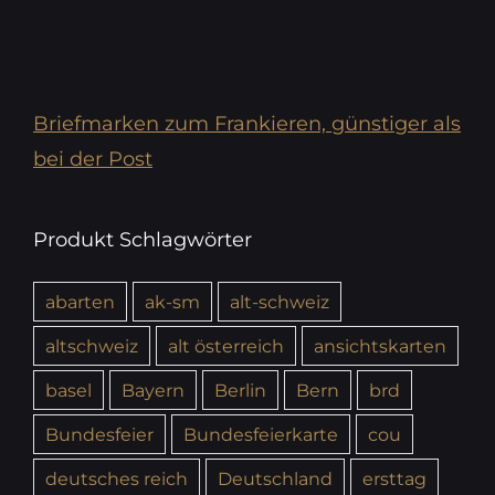
Briefmarken zum Frankieren, günstiger als
bei der Post
Produkt Schlagwörter
abarten
ak-sm
alt-schweiz
altschweiz
alt österreich
ansichtskarten
basel
Bayern
Berlin
Bern
brd
Bundesfeier
Bundesfeierkarte
cou
deutsches reich
Deutschland
ersttag