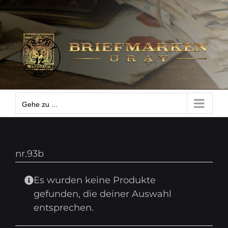
Zum
Gehe zu ...
Inhalt
springen
Gehe zu ...
nr.93b
Es wurden keine Produkte
gefunden, die deiner Auswahl
entsprechen.