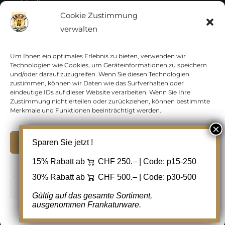
Vatikan
Cookie Zustimmung
verwalten
Vereinte Nationen
Vorphilatelie
Um Ihnen ein optimales Erlebnis zu bieten, verwenden wir
Technologien wie Cookies, um Geräteinformationen zu speichern
und/oder darauf zuzugreifen. Wenn Sie diesen Technologien
Zensurbelege Österreich
zustimmen, können wir Daten wie das Surfverhalten oder
eindeutige IDs auf dieser Website verarbeiten. Wenn Sie Ihre
Zustimmung nicht erteilen oder zurückziehen, können bestimmte
Zensurbelege Schweiz
Merkmale und Funktionen beeinträchtigt werden.
Akzeptieren
Sparen Sie jetzt !
Copyright 2012 - 2024 URAY GmbH | All Rights
15% Rabatt ab
CHF 250.– | Code:
p15-250
Ablehnen
Reserved |
PCI Data Security Standards |
30% Rabatt ab
CHF 500.– | Code:
p30-500
AGB
|
Datenschutz
|
Kontakt
Cookie Einstellungen
Gültig auf das gesamte Sortiment,
ausgenommen Frankaturware.
Facebook
Cookie-Richtlinie
Datenschutz
Kontakt