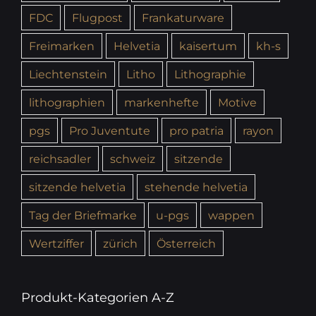
FDC
Flugpost
Frankaturware
Freimarken
Helvetia
kaisertum
kh-s
Liechtenstein
Litho
Lithographie
lithographien
markenhefte
Motive
pgs
Pro Juventute
pro patria
rayon
reichsadler
schweiz
sitzende
sitzende helvetia
stehende helvetia
Tag der Briefmarke
u-pgs
wappen
Wertziffer
zürich
Österreich
Produkt-Kategorien A-Z