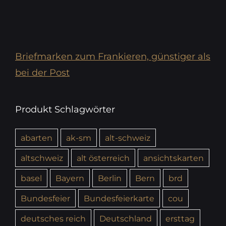
Briefmarken zum Frankieren, günstiger als
bei der Post
Produkt Schlagwörter
abarten
ak-sm
alt-schweiz
altschweiz
alt österreich
ansichtskarten
basel
Bayern
Berlin
Bern
brd
Bundesfeier
Bundesfeierkarte
cou
deutsches reich
Deutschland
ersttag