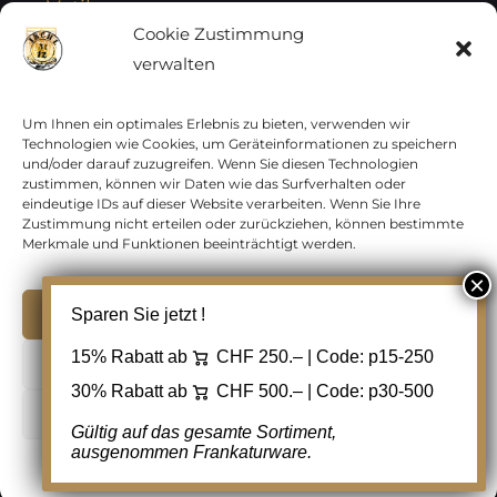
Vatikan
Cookie Zustimmung
verwalten
Vereinte Nationen
Vorphilatelie
Um Ihnen ein optimales Erlebnis zu bieten, verwenden wir
Technologien wie Cookies, um Geräteinformationen zu speichern
und/oder darauf zuzugreifen. Wenn Sie diesen Technologien
Zensurbelege Österreich
zustimmen, können wir Daten wie das Surfverhalten oder
eindeutige IDs auf dieser Website verarbeiten. Wenn Sie Ihre
Zustimmung nicht erteilen oder zurückziehen, können bestimmte
Zensurbelege Schweiz
Merkmale und Funktionen beeinträchtigt werden.
Akzeptieren
Sparen Sie jetzt !
Copyright 2012 - 2024 URAY GmbH | All Rights
15% Rabatt ab
CHF 250.– | Code:
p15-250
Ablehnen
Reserved |
PCI Data Security Standards |
30% Rabatt ab
CHF 500.– | Code:
p30-500
AGB
|
Datenschutz
|
Kontakt
Cookie Einstellungen
Gültig auf das gesamte Sortiment,
ausgenommen Frankaturware.
Facebook
Cookie-Richtlinie
Datenschutz
Kontakt