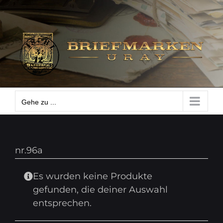
Zum
Gehe zu ...
Inhalt
springen
Gehe zu ...
nr.96a
Es wurden keine Produkte
gefunden, die deiner Auswahl
entsprechen.