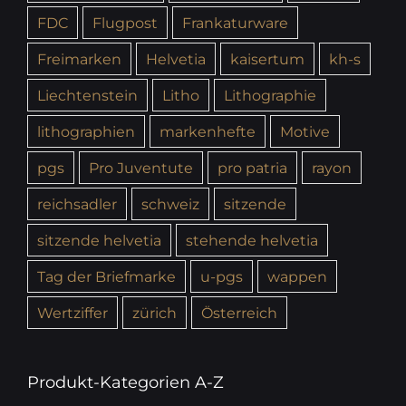
FDC
Flugpost
Frankaturware
Freimarken
Helvetia
kaisertum
kh-s
Liechtenstein
Litho
Lithographie
lithographien
markenhefte
Motive
pgs
Pro Juventute
pro patria
rayon
reichsadler
schweiz
sitzende
sitzende helvetia
stehende helvetia
Tag der Briefmarke
u-pgs
wappen
Wertziffer
zürich
Österreich
Produkt-Kategorien A-Z