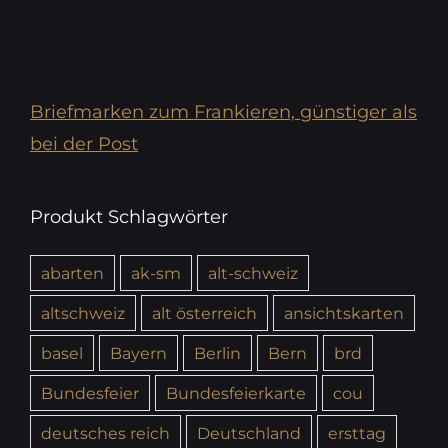
Briefmarken zum Frankieren, günstiger als
bei der Post
Produkt Schlagwörter
abarten
ak-sm
alt-schweiz
altschweiz
alt österreich
ansichtskarten
basel
Bayern
Berlin
Bern
brd
Bundesfeier
Bundesfeierkarte
cou
deutsches reich
Deutschland
ersttag