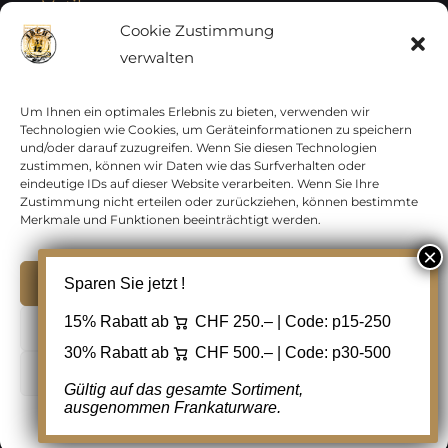
Vatikan
Cookie Zustimmung
verwalten
Vereinte Nationen
Vorphilatelie
Um Ihnen ein optimales Erlebnis zu bieten, verwenden wir
Technologien wie Cookies, um Geräteinformationen zu speichern
und/oder darauf zuzugreifen. Wenn Sie diesen Technologien
Zensurbelege Österreich
zustimmen, können wir Daten wie das Surfverhalten oder
eindeutige IDs auf dieser Website verarbeiten. Wenn Sie Ihre
Zustimmung nicht erteilen oder zurückziehen, können bestimmte
Zensurbelege Schweiz
Merkmale und Funktionen beeinträchtigt werden.
Akzeptieren
Sparen Sie jetzt !
Copyright 2012 - 2024 URAY GmbH | All Rights
15% Rabatt ab
CHF 250.– | Code:
p15-250
Ablehnen
Reserved |
PCI Data Security Standards |
30% Rabatt ab
CHF 500.– | Code:
p30-500
AGB
|
Datenschutz
|
Kontakt
Cookie Einstellungen
Gültig auf das gesamte Sortiment,
ausgenommen Frankaturware.
Facebook
Cookie-Richtlinie
Datenschutz
Kontakt