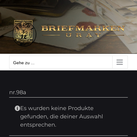
Zum
Gehe zu ...
Inhalt
springen
Gehe zu ...
nr.98a
Es wurden keine Produkte
gefunden, die deiner Auswahl
entsprechen.