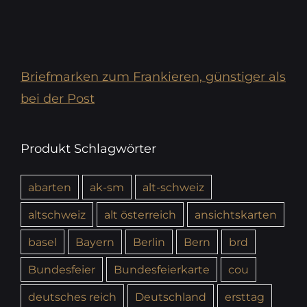
Briefmarken zum Frankieren, günstiger als
bei der Post
Produkt Schlagwörter
abarten
ak-sm
alt-schweiz
altschweiz
alt österreich
ansichtskarten
basel
Bayern
Berlin
Bern
brd
Bundesfeier
Bundesfeierkarte
cou
deutsches reich
Deutschland
ersttag