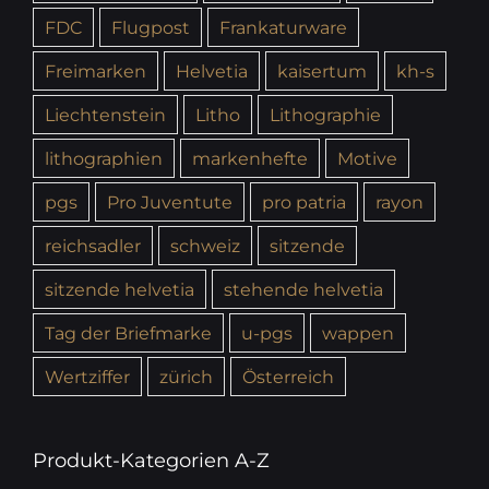
FDC
Flugpost
Frankaturware
Freimarken
Helvetia
kaisertum
kh-s
Liechtenstein
Litho
Lithographie
lithographien
markenhefte
Motive
pgs
Pro Juventute
pro patria
rayon
reichsadler
schweiz
sitzende
sitzende helvetia
stehende helvetia
Tag der Briefmarke
u-pgs
wappen
Wertziffer
zürich
Österreich
Produkt-Kategorien A-Z