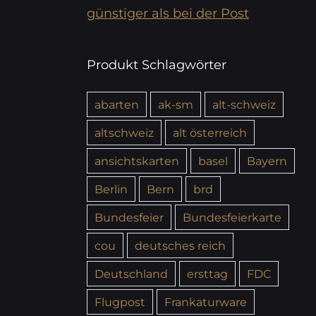
günstiger als bei der Post
Produkt Schlagwörter
abarten
ak-sm
alt-schweiz
altschweiz
alt österreich
ansichtskarten
basel
Bayern
Berlin
Bern
brd
Bundesfeier
Bundesfeierkarte
cou
deutsches reich
Deutschland
ersttag
FDC
Flugpost
Frankaturware