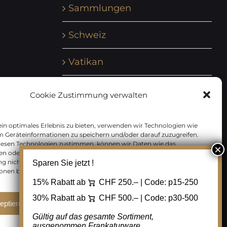
Sammlungen
Schweiz
Vatikan
Vereinte Nationen
Cookie Zustimmung verwalten
Vorphilatelie
in optimales Erlebnis zu bieten, verwenden wir Technologien wie
m Geräteinformationen zu speichern und/oder darauf zuzugreifen.
Zensurbelege Österreich
iesen Technologien zustimmen, können wir Daten wie das
en oder eindeutige IDs auf dieser Website verarbeiten. Wenn Sie Ihre
 nicht erteilen oder zurückziehen, können bestimmte Merkmale
Sparen Sie jetzt !
Zensurbelege Schweiz
onen beeinträchtigt werden.
15% Rabatt ab
CHF 250.– | Code:
p15-250
30% Rabatt ab
CHF 500.– | Code:
p30-500
eptieren
Ablehnen
Cookie Einstellungen
Gültig auf das gesamte Sortiment,
ausgenommen Frankaturware.