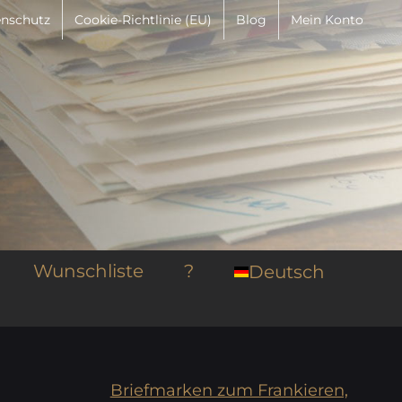
nschutz
Cookie-Richtlinie (EU)
Blog
Mein Konto
Wunschliste
?
Deutsch
Briefmarken zum Frankieren,