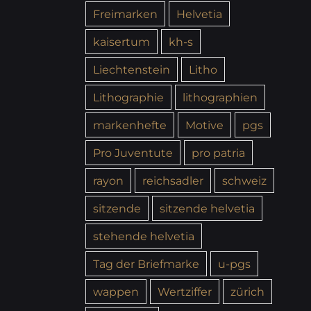
Freimarken
Helvetia
kaisertum
kh-s
Liechtenstein
Litho
Lithographie
lithographien
markenhefte
Motive
pgs
Pro Juventute
pro patria
rayon
reichsadler
schweiz
sitzende
sitzende helvetia
stehende helvetia
Tag der Briefmarke
u-pgs
wappen
Wertziffer
zürich