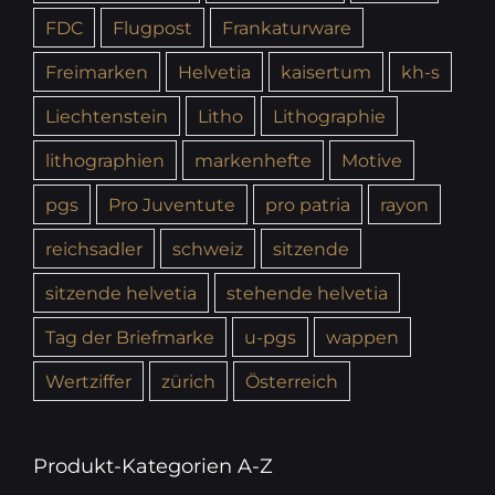
FDC
Flugpost
Frankaturware
Freimarken
Helvetia
kaisertum
kh-s
Liechtenstein
Litho
Lithographie
lithographien
markenhefte
Motive
pgs
Pro Juventute
pro patria
rayon
reichsadler
schweiz
sitzende
sitzende helvetia
stehende helvetia
Tag der Briefmarke
u-pgs
wappen
Wertziffer
zürich
Österreich
Produkt-Kategorien A-Z