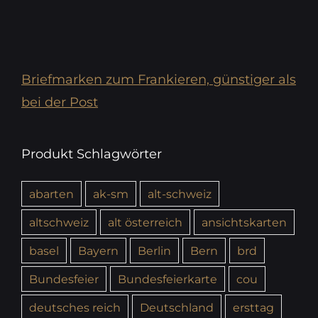
Briefmarken zum Frankieren, günstiger als
bei der Post
Produkt Schlagwörter
abarten
ak-sm
alt-schweiz
altschweiz
alt österreich
ansichtskarten
basel
Bayern
Berlin
Bern
brd
Bundesfeier
Bundesfeierkarte
cou
deutsches reich
Deutschland
ersttag