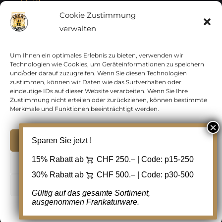
Vatikan
Cookie Zustimmung
verwalten
Vereinte Nationen
Vorphilatelie
Um Ihnen ein optimales Erlebnis zu bieten, verwenden wir
Technologien wie Cookies, um Geräteinformationen zu speichern
und/oder darauf zuzugreifen. Wenn Sie diesen Technologien
Zensurbelege Österreich
zustimmen, können wir Daten wie das Surfverhalten oder
eindeutige IDs auf dieser Website verarbeiten. Wenn Sie Ihre
Zustimmung nicht erteilen oder zurückziehen, können bestimmte
Zensurbelege Schweiz
Merkmale und Funktionen beeinträchtigt werden.
Akzeptieren
Sparen Sie jetzt !
Copyright 2012 - 2024 URAY GmbH | All Rights
15% Rabatt ab
CHF 250.– | Code:
p15-250
Ablehnen
Reserved |
PCI Data Security Standards |
30% Rabatt ab
CHF 500.– | Code:
p30-500
AGB
|
Datenschutz
|
Kontakt
Cookie Einstellungen
Gültig auf das gesamte Sortiment,
ausgenommen Frankaturware.
Facebook
Cookie-Richtlinie
Datenschutz
Kontakt