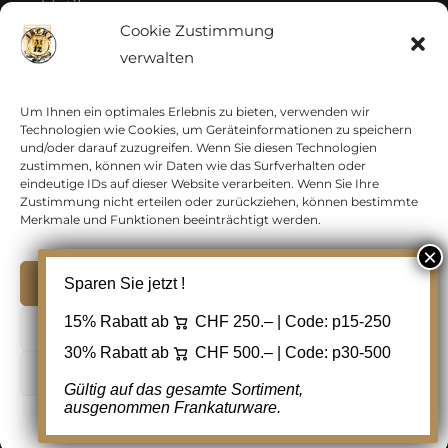
Vatikan
Cookie Zustimmung
verwalten
Vereinte Nationen
Vorphilatelie
Um Ihnen ein optimales Erlebnis zu bieten, verwenden wir
Technologien wie Cookies, um Geräteinformationen zu speichern
und/oder darauf zuzugreifen. Wenn Sie diesen Technologien
Zensurbelege Österreich
zustimmen, können wir Daten wie das Surfverhalten oder
eindeutige IDs auf dieser Website verarbeiten. Wenn Sie Ihre
Zustimmung nicht erteilen oder zurückziehen, können bestimmte
Zensurbelege Schweiz
Merkmale und Funktionen beeinträchtigt werden.
Akzeptieren
Sparen Sie jetzt !
Copyright 2012 - 2024 URAY GmbH | All Rights
15% Rabatt ab
CHF 250.– | Code:
p15-250
Ablehnen
Reserved |
PCI Data Security Standards |
30% Rabatt ab
CHF 500.– | Code:
p30-500
AGB
|
Datenschutz
|
Kontakt
Cookie Einstellungen
Gültig auf das gesamte Sortiment,
ausgenommen Frankaturware.
Facebook
Cookie-Richtlinie
Datenschutz
Kontakt