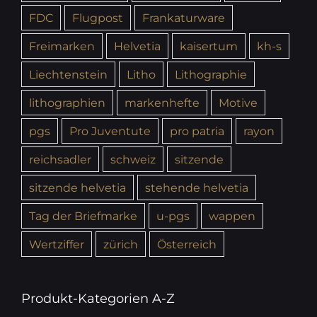
FDC
Flugpost
Frankaturware
Freimarken
Helvetia
kaisertum
kh-s
Liechtenstein
Litho
Lithographie
lithographien
markenhefte
Motive
pgs
Pro Juventute
pro patria
rayon
reichsadler
schweiz
sitzende
sitzende helvetia
stehende helvetia
Tag der Briefmarke
u-pgs
wappen
Wertziffer
zürich
Österreich
Produkt-Kategorien A-Z