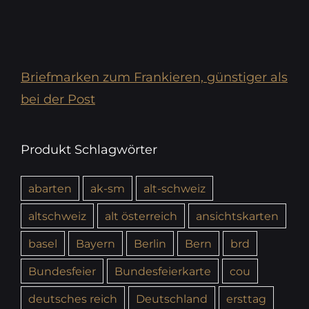
Briefmarken zum Frankieren, günstiger als
bei der Post
Produkt Schlagwörter
abarten
ak-sm
alt-schweiz
altschweiz
alt österreich
ansichtskarten
basel
Bayern
Berlin
Bern
brd
Bundesfeier
Bundesfeierkarte
cou
deutsches reich
Deutschland
ersttag