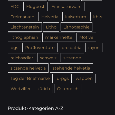
FDC
Flugpost
Frankaturware
Freimarken
Helvetia
kaisertum
kh-s
Liechtenstein
Litho
Lithographie
lithographien
markenhefte
Motive
pgs
Pro Juventute
pro patria
rayon
reichsadler
schweiz
sitzende
sitzende helvetia
stehende helvetia
Tag der Briefmarke
u-pgs
wappen
Wertziffer
zürich
Österreich
Produkt-Kategorien A-Z