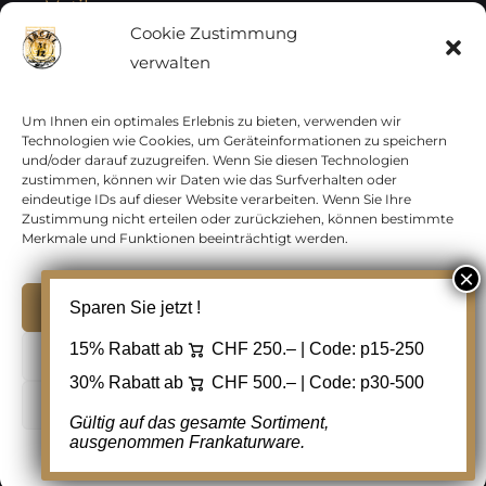
Vatikan
Cookie Zustimmung
verwalten
Vereinte Nationen
Vorphilatelie
Um Ihnen ein optimales Erlebnis zu bieten, verwenden wir
Technologien wie Cookies, um Geräteinformationen zu speichern
und/oder darauf zuzugreifen. Wenn Sie diesen Technologien
Zensurbelege Österreich
zustimmen, können wir Daten wie das Surfverhalten oder
eindeutige IDs auf dieser Website verarbeiten. Wenn Sie Ihre
Zustimmung nicht erteilen oder zurückziehen, können bestimmte
Zensurbelege Schweiz
Merkmale und Funktionen beeinträchtigt werden.
Akzeptieren
Sparen Sie jetzt !
Copyright 2012 - 2024 URAY GmbH | All Rights
15% Rabatt ab
CHF 250.– | Code:
p15-250
Ablehnen
Reserved |
PCI Data Security Standards |
30% Rabatt ab
CHF 500.– | Code:
p30-500
AGB
|
Datenschutz
|
Kontakt
Cookie Einstellungen
Gültig auf das gesamte Sortiment,
ausgenommen Frankaturware.
Facebook
Cookie-Richtlinie
Datenschutz
Kontakt