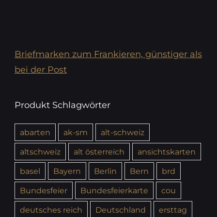
Briefmarken zum Frankieren, günstiger als
bei der Post
Produkt Schlagwörter
abarten
ak-sm
alt-schweiz
altschweiz
alt österreich
ansichtskarten
basel
Bayern
Berlin
Bern
brd
Bundesfeier
Bundesfeierkarte
cou
deutsches reich
Deutschland
ersttag