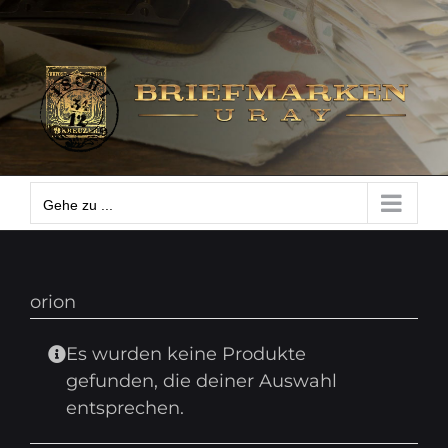
Zum
Gehe zu ...
Inhalt
springen
Gehe zu ...
orion
Es wurden keine Produkte
gefunden, die deiner Auswahl
entsprechen.