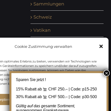
Sammlungen
Schweiz
Vatikan
Vereinte Nationen
Cookie Zustimmung verwalten
Vorphilatelie
in optimales Erlebnis zu bieten, verwenden wir Technologien wie
m Geräteinformationen zu speichern und/oder darauf zuzugreifen.
Zensurbelege Österreich
iesen Technologien zustimmen, können wir Daten wie das
en oder eindeutige IDs auf dieser Website verarbeiten. Wenn Sie Ihre
 nicht erteilen oder zurückziehen, können bestimmte Merkmale
Sparen Sie jetzt !
Zensurbelege Schweiz
onen beeinträchtigt werden.
15% Rabatt ab
CHF 250.– | Code:
p15-250
30% Rabatt ab
CHF 500.– | Code:
p30-500
eptieren
Ablehnen
Cookie Einstellungen
Gültig auf das gesamte Sortiment,
ausgenommen Frankaturware.