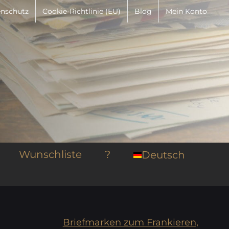
nschutz
Cookie-Richtlinie (EU)
Blog
Mein Konto
Wunschliste
?
Deutsch
Briefmarken zum Frankieren,