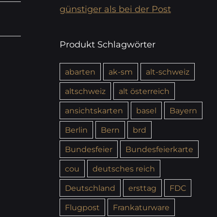
günstiger als bei der Post
Produkt Schlagwörter
abarten
ak-sm
alt-schweiz
altschweiz
alt österreich
ansichtskarten
basel
Bayern
Berlin
Bern
brd
Bundesfeier
Bundesfeierkarte
cou
deutsches reich
Deutschland
ersttag
FDC
Flugpost
Frankaturware