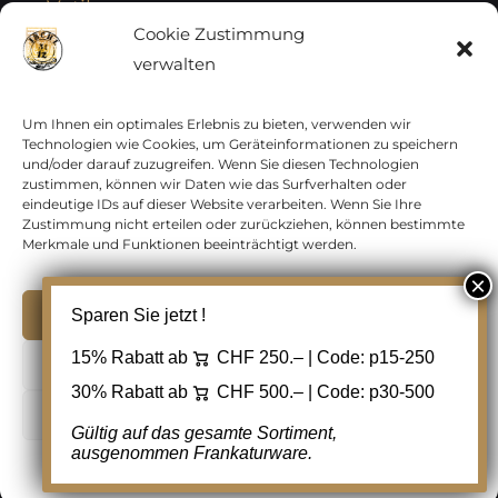
Vatikan
Cookie Zustimmung
verwalten
Vereinte Nationen
Vorphilatelie
Um Ihnen ein optimales Erlebnis zu bieten, verwenden wir
Technologien wie Cookies, um Geräteinformationen zu speichern
und/oder darauf zuzugreifen. Wenn Sie diesen Technologien
Zensurbelege Österreich
zustimmen, können wir Daten wie das Surfverhalten oder
eindeutige IDs auf dieser Website verarbeiten. Wenn Sie Ihre
Zustimmung nicht erteilen oder zurückziehen, können bestimmte
Zensurbelege Schweiz
Merkmale und Funktionen beeinträchtigt werden.
Akzeptieren
Sparen Sie jetzt !
Copyright 2012 - 2024 URAY GmbH | All Rights
15% Rabatt ab
CHF 250.– | Code:
p15-250
Ablehnen
Reserved |
PCI Data Security Standards |
30% Rabatt ab
CHF 500.– | Code:
p30-500
AGB
|
Datenschutz
|
Kontakt
Cookie Einstellungen
Gültig auf das gesamte Sortiment,
ausgenommen Frankaturware.
Facebook
Cookie-Richtlinie
Datenschutz
Kontakt