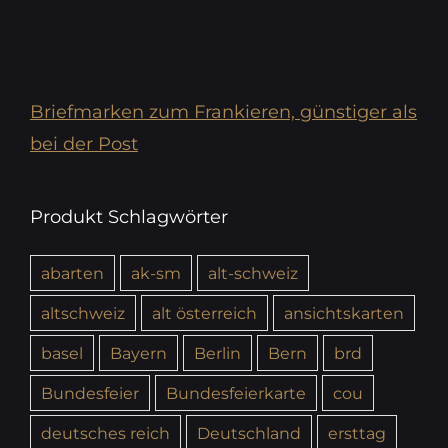
Briefmarken zum Frankieren, günstiger als
bei der Post
Produkt Schlagwörter
abarten
ak-sm
alt-schweiz
altschweiz
alt österreich
ansichtskarten
basel
Bayern
Berlin
Bern
brd
Bundesfeier
Bundesfeierkarte
cou
deutsches reich
Deutschland
ersttag