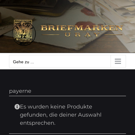
Zum
Gehe zu ...
Inhalt
springen
Gehe zu ...
payerne
Es wurden keine Produkte
gefunden, die deiner Auswahl
entsprechen.