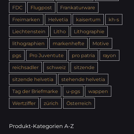
FDC
Flugpost
Frankaturware
Freimarken
Helvetia
kaisertum
kh-s
Liechtenstein
Litho
Lithographie
lithographien
markenhefte
Motive
pgs
Pro Juventute
pro patria
rayon
reichsadler
schweiz
sitzende
sitzende helvetia
stehende helvetia
Tag der Briefmarke
u-pgs
wappen
Wertziffer
zürich
Österreich
Produkt-Kategorien A-Z