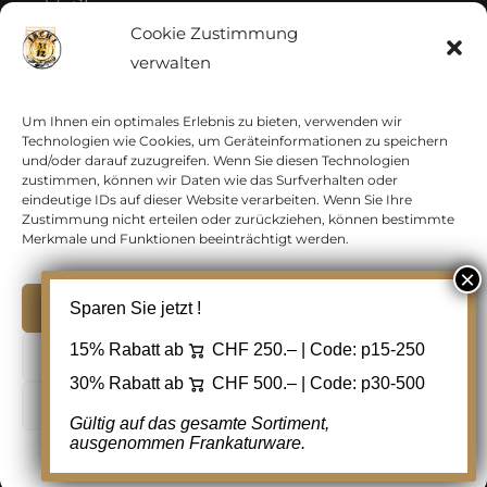
Vatikan
Cookie Zustimmung
verwalten
Vereinte Nationen
Vorphilatelie
Um Ihnen ein optimales Erlebnis zu bieten, verwenden wir
Technologien wie Cookies, um Geräteinformationen zu speichern
und/oder darauf zuzugreifen. Wenn Sie diesen Technologien
Zensurbelege Österreich
zustimmen, können wir Daten wie das Surfverhalten oder
eindeutige IDs auf dieser Website verarbeiten. Wenn Sie Ihre
Zustimmung nicht erteilen oder zurückziehen, können bestimmte
Zensurbelege Schweiz
Merkmale und Funktionen beeinträchtigt werden.
Akzeptieren
Sparen Sie jetzt !
Copyright 2012 - 2024 URAY GmbH | All Rights
15% Rabatt ab
CHF 250.– | Code:
p15-250
Ablehnen
Reserved |
PCI Data Security Standards |
30% Rabatt ab
CHF 500.– | Code:
p30-500
AGB
|
Datenschutz
|
Kontakt
Cookie Einstellungen
Gültig auf das gesamte Sortiment,
ausgenommen Frankaturware.
Facebook
Cookie-Richtlinie
Datenschutz
Kontakt