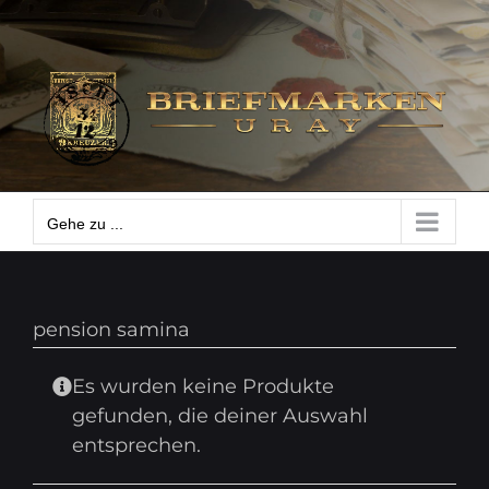
Zum
Gehe zu ...
Inhalt
springen
Gehe zu ...
pension samina
Es wurden keine Produkte
gefunden, die deiner Auswahl
entsprechen.