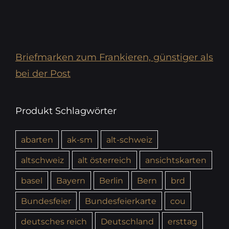
Briefmarken zum Frankieren, günstiger als
bei der Post
Produkt Schlagwörter
abarten
ak-sm
alt-schweiz
altschweiz
alt österreich
ansichtskarten
basel
Bayern
Berlin
Bern
brd
Bundesfeier
Bundesfeierkarte
cou
deutsches reich
Deutschland
ersttag