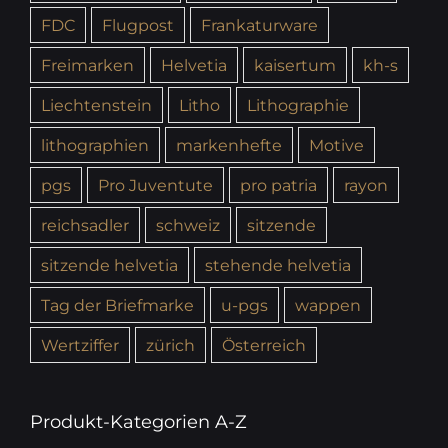
FDC
Flugpost
Frankaturware
Freimarken
Helvetia
kaisertum
kh-s
Liechtenstein
Litho
Lithographie
lithographien
markenhefte
Motive
pgs
Pro Juventute
pro patria
rayon
reichsadler
schweiz
sitzende
sitzende helvetia
stehende helvetia
Tag der Briefmarke
u-pgs
wappen
Wertziffer
zürich
Österreich
Produkt-Kategorien A-Z