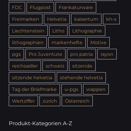
FDC
Flugpost
Frankaturware
Freimarken
Helvetia
kaisertum
kh-s
Liechtenstein
Litho
Lithographie
lithographien
markenhefte
Motive
pgs
Pro Juventute
pro patria
rayon
reichsadler
schweiz
sitzende
sitzende helvetia
stehende helvetia
Tag der Briefmarke
u-pgs
wappen
Wertziffer
zürich
Österreich
Produkt-Kategorien A-Z