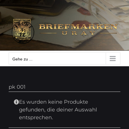
Zum
Gehe zu ...
Inhalt
springen
Gehe zu ...
pk 001
Es wurden keine Produkte
gefunden, die deiner Auswahl
entsprechen.