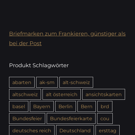
Briefmarken zum Frankieren, günstiger als
bei der Post
Produkt Schlagwörter
abarten
ak-sm
alt-schweiz
altschweiz
alt österreich
ansichtskarten
basel
Bayern
Berlin
Bern
brd
Bundesfeier
Bundesfeierkarte
cou
deutsches reich
Deutschland
ersttag