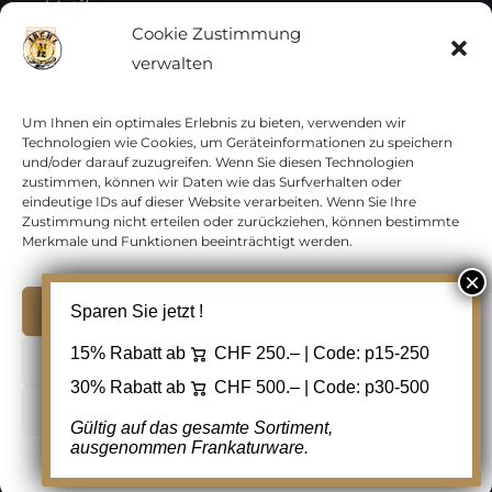
Vatikan
Cookie Zustimmung
verwalten
Vereinte Nationen
Vorphilatelie
Um Ihnen ein optimales Erlebnis zu bieten, verwenden wir
Technologien wie Cookies, um Geräteinformationen zu speichern
und/oder darauf zuzugreifen. Wenn Sie diesen Technologien
Zensurbelege Österreich
zustimmen, können wir Daten wie das Surfverhalten oder
eindeutige IDs auf dieser Website verarbeiten. Wenn Sie Ihre
Zustimmung nicht erteilen oder zurückziehen, können bestimmte
Zensurbelege Schweiz
Merkmale und Funktionen beeinträchtigt werden.
Akzeptieren
Sparen Sie jetzt !
Copyright 2012 - 2024 URAY GmbH | All Rights
15% Rabatt ab
CHF 250.– | Code:
p15-250
Ablehnen
Reserved |
PCI Data Security Standards |
30% Rabatt ab
CHF 500.– | Code:
p30-500
AGB
|
Datenschutz
|
Kontakt
Cookie Einstellungen
Gültig auf das gesamte Sortiment,
ausgenommen Frankaturware.
Facebook
Cookie-Richtlinie
Datenschutz
Kontakt