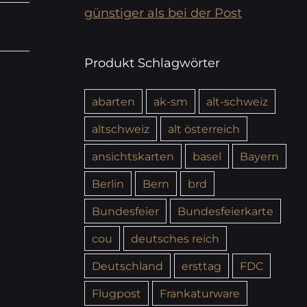
günstiger als bei der Post
Produkt Schlagwörter
abarten
ak-sm
alt-schweiz
altschweiz
alt österreich
ansichtskarten
basel
Bayern
Berlin
Bern
brd
Bundesfeier
Bundesfeierkarte
cou
deutsches reich
Deutschland
ersttag
FDC
Flugpost
Frankaturware