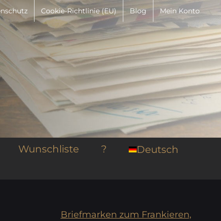
nschutz
Cookie-Richtlinie (EU)
Blog
Mein Konto
Wunschliste
?
Deutsch
Briefmarken zum Frankieren,