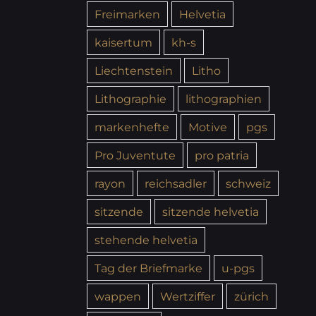
Freimarken
Helvetia
kaisertum
kh-s
Liechtenstein
Litho
Lithographie
lithographien
markenhefte
Motive
pgs
Pro Juventute
pro patria
rayon
reichsadler
schweiz
sitzende
sitzende helvetia
stehende helvetia
Tag der Briefmarke
u-pgs
wappen
Wertziffer
zürich