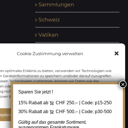
Sammlungen
Schweiz
Vatikan
Vereinte Nationen
Cookie Zustimmung verwalten
Vorphilatelie
in optimales Erlebnis zu bieten, verwenden wir Technologien wie
m Geräteinformationen zu speichern und/oder darauf zuzugreifen.
Zensurbelege Österreich
iesen Technologien zustimmen, können wir Daten wie das
en oder eindeutige IDs auf dieser Website verarbeiten. Wenn Sie Ihre
 nicht erteilen oder zurückziehen, können bestimmte Merkmale
Sparen Sie jetzt !
Zensurbelege Schweiz
onen beeinträchtigt werden.
15% Rabatt ab
CHF 250.– | Code:
p15-250
30% Rabatt ab
CHF 500.– | Code:
p30-500
eptieren
Ablehnen
Cookie Einstellungen
Gültig auf das gesamte Sortiment,
ausgenommen Frankaturware.