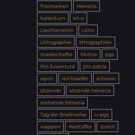
Freimarken
Helvetia
kaisertum
kh-s
Liechtenstein
Litho
Lithographie
lithographien
markenhefte
Motive
pgs
Pro Juventute
pro patria
rayon
reichsadler
schweiz
sitzende
sitzende helvetia
stehende helvetia
Tag der Briefmarke
u-pgs
wappen
Wertziffer
zürich