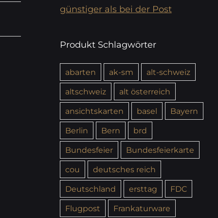
günstiger als bei der Post
Produkt Schlagwörter
abarten
ak-sm
alt-schweiz
altschweiz
alt österreich
ansichtskarten
basel
Bayern
Berlin
Bern
brd
Bundesfeier
Bundesfeierkarte
cou
deutsches reich
Deutschland
ersttag
FDC
Flugpost
Frankaturware