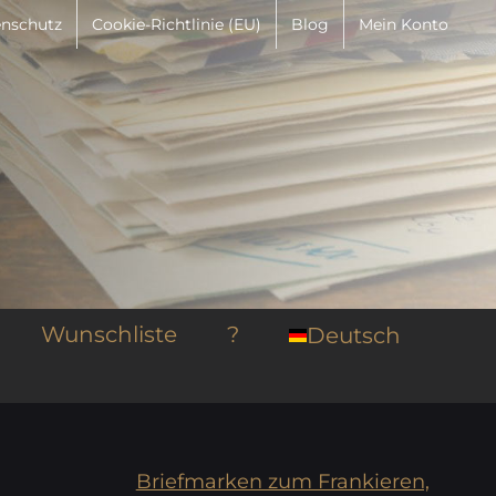
nschutz
Cookie-Richtlinie (EU)
Blog
Mein Konto
Wunschliste
?
Deutsch
Briefmarken zum Frankieren,