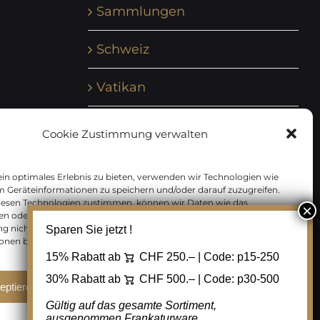
Sammlungen
Schweiz
Vatikan
Vereinte Nationen
Cookie Zustimmung verwalten
Vorphilatelie
in optimales Erlebnis zu bieten, verwenden wir Technologien wie
m Geräteinformationen zu speichern und/oder darauf zuzugreifen.
Zensurbelege Österreich
iesen Technologien zustimmen, können wir Daten wie das
en oder eindeutige IDs auf dieser Website verarbeiten. Wenn Sie Ihre
 nicht erteilen oder zurückziehen, können bestimmte Merkmale
Sparen Sie jetzt !
Zensurbelege Schweiz
onen beeinträchtigt werden.
15% Rabatt ab
CHF 250.– | Code:
p15-250
30% Rabatt ab
CHF 500.– | Code:
p30-500
eptieren
Ablehnen
Cookie Einstellungen
Gültig auf das gesamte Sortiment,
ausgenommen Frankaturware.