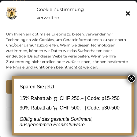
Vatikan
Cookie Zustimmung
verwalten
Vereinte Nationen
Vorphilatelie
Um Ihnen ein optimales Erlebnis zu bieten, verwenden wir
Technologien wie Cookies, um Geräteinformationen zu speichern
und/oder darauf zuzugreifen. Wenn Sie diesen Technologien
Zensurbelege Österreich
zustimmen, können wir Daten wie das Surfverhalten oder
eindeutige IDs auf dieser Website verarbeiten. Wenn Sie Ihre
Zustimmung nicht erteilen oder zurückziehen, können bestimmte
Zensurbelege Schweiz
Merkmale und Funktionen beeinträchtigt werden.
Akzeptieren
Sparen Sie jetzt !
Copyright 2012 - 2024 URAY GmbH | All Rights
15% Rabatt ab
CHF 250.– | Code:
p15-250
Ablehnen
Reserved |
PCI Data Security Standards |
30% Rabatt ab
CHF 500.– | Code:
p30-500
AGB
|
Datenschutz
|
Kontakt
Cookie Einstellungen
Gültig auf das gesamte Sortiment,
ausgenommen Frankaturware.
Facebook
Cookie-Richtlinie
Datenschutz
Kontakt