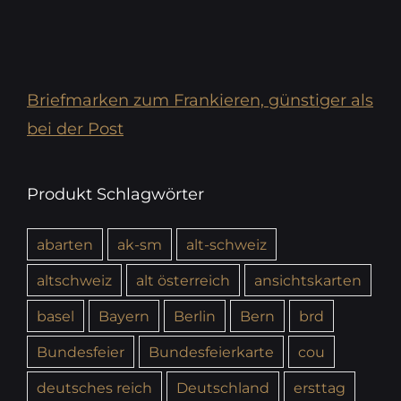
Briefmarken zum Frankieren, günstiger als
bei der Post
Produkt Schlagwörter
abarten
ak-sm
alt-schweiz
altschweiz
alt österreich
ansichtskarten
basel
Bayern
Berlin
Bern
brd
Bundesfeier
Bundesfeierkarte
cou
deutsches reich
Deutschland
ersttag