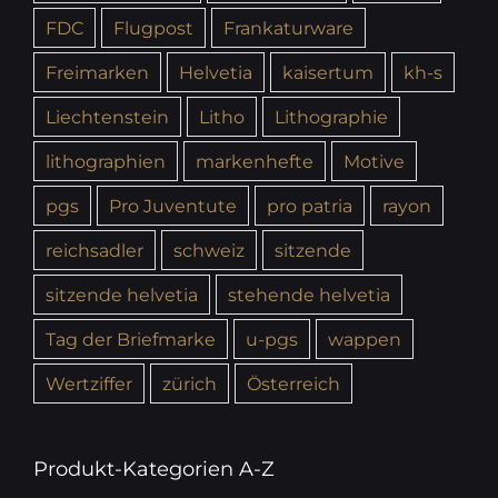
FDC
Flugpost
Frankaturware
Freimarken
Helvetia
kaisertum
kh-s
Liechtenstein
Litho
Lithographie
lithographien
markenhefte
Motive
pgs
Pro Juventute
pro patria
rayon
reichsadler
schweiz
sitzende
sitzende helvetia
stehende helvetia
Tag der Briefmarke
u-pgs
wappen
Wertziffer
zürich
Österreich
Produkt-Kategorien A-Z