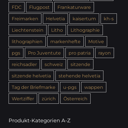
FDC
Flugpost
Frankaturware
Freimarken
Helvetia
kaisertum
kh-s
Liechtenstein
Litho
Lithographie
lithographien
markenhefte
Motive
pgs
Pro Juventute
pro patria
rayon
reichsadler
schweiz
sitzende
sitzende helvetia
stehende helvetia
Tag der Briefmarke
u-pgs
wappen
Wertziffer
zürich
Österreich
Produkt-Kategorien A-Z