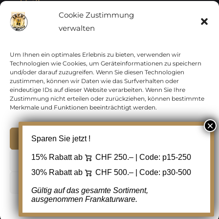
Vatikan
Cookie Zustimmung
verwalten
Vereinte Nationen
Vorphilatelie
Um Ihnen ein optimales Erlebnis zu bieten, verwenden wir
Technologien wie Cookies, um Geräteinformationen zu speichern
und/oder darauf zuzugreifen. Wenn Sie diesen Technologien
Zensurbelege Österreich
zustimmen, können wir Daten wie das Surfverhalten oder
eindeutige IDs auf dieser Website verarbeiten. Wenn Sie Ihre
Zustimmung nicht erteilen oder zurückziehen, können bestimmte
Zensurbelege Schweiz
Merkmale und Funktionen beeinträchtigt werden.
Akzeptieren
Sparen Sie jetzt !
Copyright 2012 - 2024 URAY GmbH | All Rights
15% Rabatt ab
CHF 250.– | Code:
p15-250
Ablehnen
Reserved |
PCI Data Security Standards |
30% Rabatt ab
CHF 500.– | Code:
p30-500
AGB
|
Datenschutz
|
Kontakt
Cookie Einstellungen
Gültig auf das gesamte Sortiment,
ausgenommen Frankaturware.
Facebook
Cookie-Richtlinie
Datenschutz
Kontakt