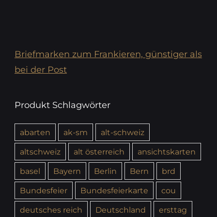
Briefmarken zum Frankieren, günstiger als
bei der Post
Produkt Schlagwörter
abarten
ak-sm
alt-schweiz
altschweiz
alt österreich
ansichtskarten
basel
Bayern
Berlin
Bern
brd
Bundesfeier
Bundesfeierkarte
cou
deutsches reich
Deutschland
ersttag