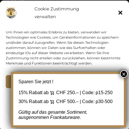
Vatikan
Cookie Zustimmung
verwalten
Vereinte Nationen
Vorphilatelie
Um Ihnen ein optimales Erlebnis zu bieten, verwenden wir
Technologien wie Cookies, um Geräteinformationen zu speichern
und/oder darauf zuzugreifen. Wenn Sie diesen Technologien
Zensurbelege Österreich
zustimmen, können wir Daten wie das Surfverhalten oder
eindeutige IDs auf dieser Website verarbeiten. Wenn Sie Ihre
Zustimmung nicht erteilen oder zurückziehen, können bestimmte
Zensurbelege Schweiz
Merkmale und Funktionen beeinträchtigt werden.
Akzeptieren
Sparen Sie jetzt !
Copyright 2012 - 2024 URAY GmbH | All Rights
15% Rabatt ab
CHF 250.– | Code:
p15-250
Ablehnen
Reserved |
PCI Data Security Standards |
30% Rabatt ab
CHF 500.– | Code:
p30-500
AGB
|
Datenschutz
|
Kontakt
Cookie Einstellungen
Gültig auf das gesamte Sortiment,
ausgenommen Frankaturware.
Facebook
Cookie-Richtlinie
Datenschutz
Kontakt