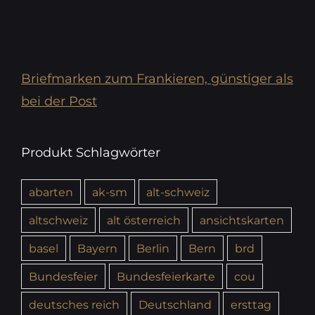
Briefmarken zum Frankieren, günstiger als
bei der Post
Produkt Schlagwörter
abarten
ak-sm
alt-schweiz
altschweiz
alt österreich
ansichtskarten
basel
Bayern
Berlin
Bern
brd
Bundesfeier
Bundesfeierkarte
cou
deutsches reich
Deutschland
ersttag