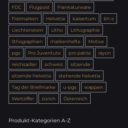
FDC
Flugpost
Frankaturware
Freimarken
Helvetia
kaisertum
kh-s
Liechtenstein
Litho
Lithographie
lithographien
markenhefte
Motive
pgs
Pro Juventute
pro patria
rayon
reichsadler
schweiz
sitzende
sitzende helvetia
stehende helvetia
Tag der Briefmarke
u-pgs
wappen
Wertziffer
zürich
Österreich
Produkt-Kategorien A-Z